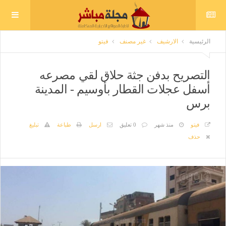
الرئيسية
الارشيف
غير مصنف
فيتو
التصريح بدفن جثة حلاق لقي مصرعه
أسفل عجلات القطار بأوسيم - المدينة
برس
فيتو
منذ شهر
0 تعليق
ارسل
طباعة
تبليغ
حذف