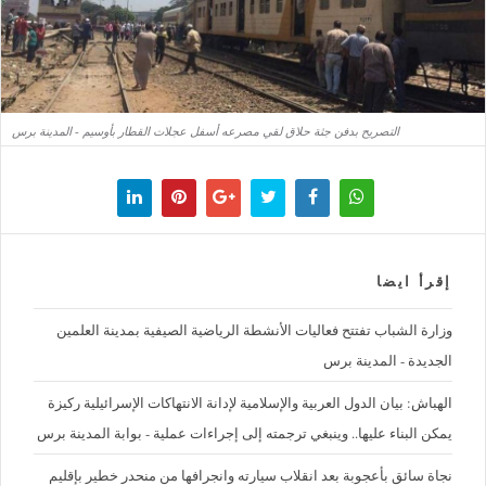
التصريح بدفن جثة حلاق لقي مصرعه أسفل عجلات القطار بأوسيم - المدينة برس
إقرأ ايضا
وزارة الشباب تفتتح فعاليات الأنشطة الرياضية الصيفية بمدينة العلمين
الجديدة - المدينة برس
الهباش: بيان الدول العربية والإسلامية لإدانة الانتهاكات الإسرائيلية ركيزة
يمكن البناء عليها.. وينبغي ترجمته إلى إجراءات عملية - بوابة المدينة برس
نجاة سائق بأعجوبة بعد انقلاب سيارته وانجرافها من منحدر خطير بإقليم