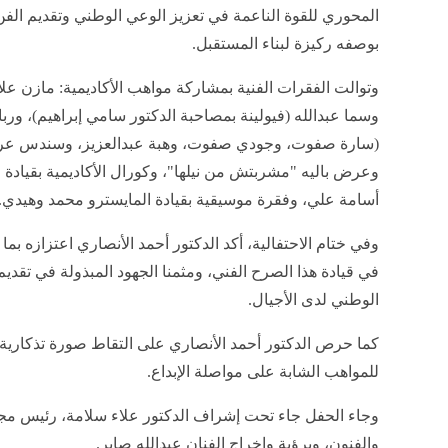
المحوري للقوة الناعمة في تعزيز الوعي الوطني وتقديم الفن
بوصفه ركيزة لبناء المستقبل.
وتوالت الفقرات الفنية بمشاركة مواهب الأكاديمية: مازن علاء 
وسما عبدالله (فيولينة بمصاحبة الدكتور سامي إبراهيم)، ورب
(سارة صفوت، وجودي صفوت، وهبة عبدالعزيز، وسندس عرف
وعرض باليه "مشربتش من نيلها"، وكورال الأكاديمية بقيادة 
أسامة علي، وفقرة موسيقية بقيادة المايسترو محمد وهيدي.
وفي ختام الاحتفالية، أكد الدكتور أحمد الأنصاري اعتزازه بم
في قيادة هذا الصرح الفني، ومثمنا الجهود المبذولة في تقديم 
الوطني لدى الأجيال.
كما حرص الدكتور أحمد الأنصاري على التقاط صورة تذكارية
للمواهب الشابة على مواصلة الإبداع.
وجاء الحفل جاء تحت إشراف الدكتور علاء سلامة، رئيس مجلس
والفنون، وبرؤية وإخراج الفنان عبدالله صابر.