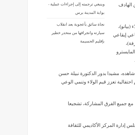
وينبغي ترجمته إلى إجراءات عملية -
 الهادف
بوابة المدينة برس
نجاة سائق بأعجوبة بعد انقلاب
(بيانو)،
سيارته وانجرافها من منحدر خطير
اعي إيقاعي
بإقليم الحسيمة
ة)،
المايسترو
ا شاهده، مشيدا بدور الدكتورة نبيلة حسن
احتفالية تعزز قيم الولاء وتنمي الوعي
 مع جميع الفرق المشاركة، تشجيعا
 إدارة المركز الأكاديمي للثقافة