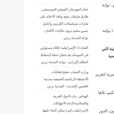
ية أكاديمية الفنون بذكرى 30 يونيو - بوابة
ختام المهرجان الصيفي للموسيقى..
طارق طرقان يفتح نوافذ الأحلام على
شارات مسلسلات الكرتون وأنامل
عمرو سليم تروى حكايات الألحان -
نشر في: الأربعاء 1 يوليه 2026 - 2:40 م | آخر تحديث: الأربعاء 1 يوليه
بوابة المدينة برس
القناة 12 الإسرائيلية: إقالة مسئولين
ية التي
في الموساد بعد فشل خطة لإسقاط
سيد
النظام الإيراني - بوابة المدينة برس
وزارة الشباب تفتتح فعاليات
صرية لتعزيز
الأنشطة الرياضية الصيفية بمدينة
العلمين الجديدة - المدينة برس
يم، تلاها
الهباش: بيان الدول العربية
والإسلامية لإدانة الانتهاكات
الإسرائيلية ركيزة يمكن البناء عليها..
ن، الدور