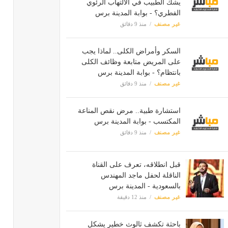
يشك الطبيب في الالتهاب الرئوي
الفطري؟ - بوابة المدينة برس
غير مصنف
منذ 9 دقائق
السكر وأمراض الكلى.. لماذا يجب
على المريض متابعة وظائف الكلى
بانتظام؟ - بوابة المدينة برس
غير مصنف
منذ 9 دقائق
استشارة طبية.. مرض نقص المناعة
المكتسب - بوابة المدينة برس
غير مصنف
منذ 9 دقائق
قبل انطلاقه، تعرف على القناة
الناقلة لحفل ماجد المهندس
بالسعودية - المدينة برس
غير مصنف
منذ 12 دقيقة
باحثة تكشف ثالوث خطير يشكل