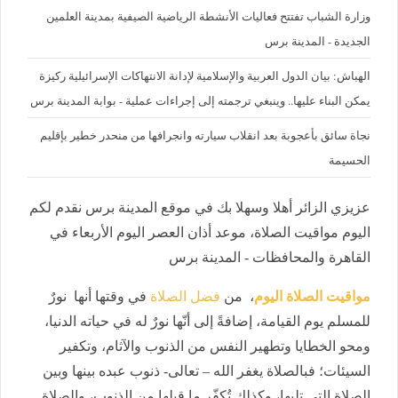
وزارة الشباب تفتتح فعاليات الأنشطة الرياضية الصيفية بمدينة العلمين
الجديدة - المدينة برس
الهباش: بيان الدول العربية والإسلامية لإدانة الانتهاكات الإسرائيلية ركيزة
يمكن البناء عليها.. وينبغي ترجمته إلى إجراءات عملية - بوابة المدينة برس
نجاة سائق بأعجوبة بعد انقلاب سيارته وانجرافها من منحدر خطير بإقليم
الحسيمة
عزيزي الزائر أهلا وسهلا بك في موقع المدينة برس نقدم لكم
اليوم مواقيت الصلاة، موعد أذان العصر اليوم الأربعاء في
القاهرة والمحافظات - المدينة برس
مواقيت الصلاة اليوم
، من
فضل الصلاة
في وقتها أنها نورٌ
للمسلم يوم القيامة، إضافةً إلى أنّها نورٌ له في حياته الدنيا،
ومحو الخطايا وتطهير النفس من الذنوب والآثام، وتكفير
السيئات؛ فبالصلاة يغفر الله – تعالى- ذنوب عبده بينها وبين
الصلاة التي تليها، وكذلك تُكفّر ما قبلها من الذنوب، والصلاة