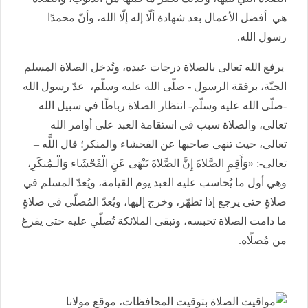
هي أفضل الأعمال بعد شهادة ألّا إله إلّا الله، وأنّ محمدًا
رسول الله.
يرفع الله تعالى بالصلاة درجات عبده، وتُدخل الصلاة المسلم
الجنّة، برفقة الرسول - صلّى الله عليه وسلّم، عدّ رسول الله
-صلّى الله عليه وسلّم- انتظار الصلاة رباطًا في سبيل الله
تعالى، والصلاة سبب في استقامة العبد على أوامر الله
تعالى، حيث تنهى صاحبها عن الفحشاء والمنكر؛ قال اللَّه –
تعالى-: «وَأَقِمِ الصَّلاةَ إِنَّ الصَّلاةَ تَنْهَى عَنِ الْفَحْشَاء وَالْـمُنكَرِ،
وهي أول ما يُحاسب عليه العبد يوم القيامة، ويُعدّ المسلم في
صلاةٍ حتى يرجع إذا تطهّر، وخرج إليها، ويُعدّ المُصلّي في صلاةٍ
ما دامت الصلاة تحبسه، وتبقى الملائكة تُصلّي عليه حتى يفرغ
من مُصلّاه.