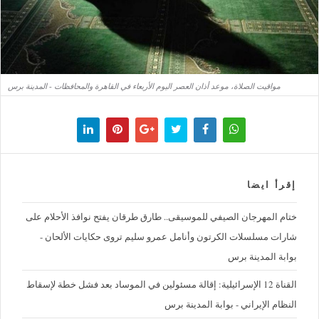
مواقيت الصلاة، موعد أذان العصر اليوم الأربعاء في القاهرة والمحافظات - المدينة برس
إقرأ ايضا
ختام المهرجان الصيفي للموسيقى.. طارق طرقان يفتح نوافذ الأحلام على
شارات مسلسلات الكرتون وأنامل عمرو سليم تروى حكايات الألحان -
بوابة المدينة برس
القناة 12 الإسرائيلية: إقالة مسئولين في الموساد بعد فشل خطة لإسقاط
النظام الإيراني - بوابة المدينة برس