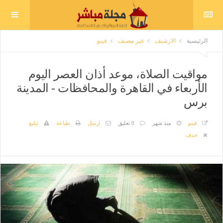
الرئيسية
الارشيف
غير مصنف
فيتو
مواقيت الصلاة، موعد أذان العصر اليوم
الأربعاء في القاهرة والمحافظات - المدينة
برس
فيتو
منذ شهر
0 تعليق
ارسل
طباعة
تبليغ
حذف