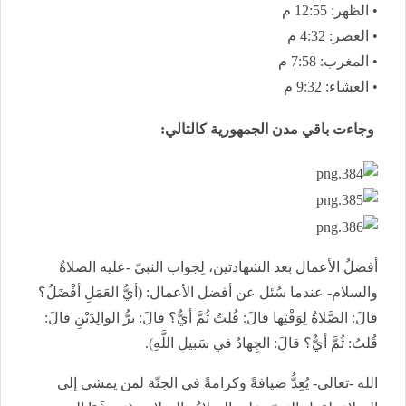
• الظهر: 12:55 م
• العصر: 4:32 م
• المغرب: 7:58 م
• العشاء: 9:32 م
وجاءت باقي مدن الجمهورية كالتالي:
أفضلُ الأعمال بعد الشهادتين، لِجواب النبيّ -عليه الصلاةُ
والسلام- عندما سُئل عن أفضل الأعمال: (أيُّ العَمَلِ أفْضَلُ؟
قالَ: الصَّلاةُ لِوَقْتِها قالَ: قُلتُ ثُمَّ أيٌّ؟ قالَ: برُّ الوالِدَيْنِ قالَ:
قُلتُ: ثُمَّ أيٌّ؟ قالَ: الجِهادُ في سَبيلِ اللَّهِ).
الله -تعالى- يُعِدُّ ضيافةً وكرامةً في الجنّة لمن يمشي إلى