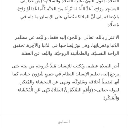
الصلاة، لِقول النبيّ -عليه الصلاةُ والسلام-: (مَن غَدَا إلى
المَسْجِدِ ورَاحَ، أعَدَّ اللَّهُ له نُزُلَهُ مِنَ الجَنَّةِ كُلَّما غَدَا أوْ رَاحَ)،
بالإضافةِ إلى أنَّ الملائكة تُصلّي على الإنسان ما دام في
مُصلّاه.
الاعتزاز بالله -تعالى- واللجوء إليه فقط، والبُعد عن مظاهر
الدُنيا ومُغرياتِها، وهي نورٌ لِصاحبها في الدُنيا والآخِرة. تحقيق
الراحة النفسيّة، والطمأنينةَ الروحيّة، والبُعد عن الغفلة.
أجر الصلاة عظيم، ويُكتب للإنسان مُنذُ خُروجهِ من بيته حتى
يرجعَ إليه، تعليم الإنسانَ النِظام في جميعِ شُؤونِ حياته، كما
أنها تَضبطُ أخلاقَه وسُلوكَه، وتنهى عن الفحشاءِ والمُنكر،
لِقوله -تعالى-: (وَأَقِمِ الصَّلَاةَ إِنَّ الصَّلَاةَ تَنْهَى عَنِ الْفَحْشَاءِ
وَالْمُنكَرِ).
السابق