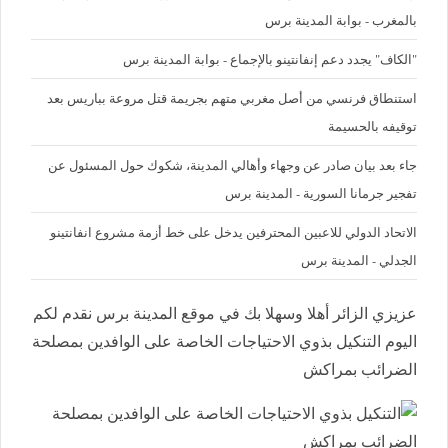
بالمغرب - بوابة المدينة برس
"الكاف" يجدد دعم إنفانتينو بالإجماع - بوابة المدينة برس
استنطاق فرنسي من أصل مغربي متهم بجريمة قتل مروعة بباريس بعد
توقيفه بالحسيمة
جاء بعد بيان صادر عن وجهاء وأهالي المدينة، شكوك حول المسئول عن
تفجير جرمانا السورية - المدينة برس
الاتحاد الدولي للاعبين المحترفين يدخل على خط أزمة مشروع انفانتينو
الجدلي - المدينة برس
عزيزي الزائر أهلا وسهلا بك في موقع المدينة برس نقدم لكم
اليوم التنكيل بذوي الاحتياجات الخاصة على الوافدين بمصلحة
الضرائب بمراكش