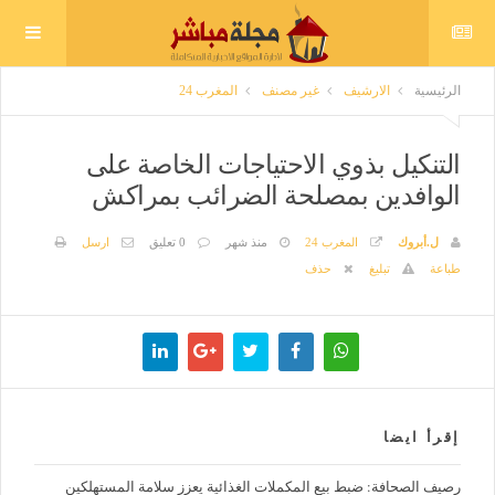
الرئيسية
الارشيف
غير مصنف
المغرب 24
التنكيل بذوي الاحتياجات الخاصة على
الوافدين بمصلحة الضرائب بمراكش
ل.أبروك
المغرب 24
منذ شهر
0 تعليق
ارسل
طباعة
تبليغ
حذف
إقرأ ايضا
رصيف الصحافة: ضبط بيع المكملات الغذائية يعزز سلامة المستهلكين