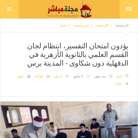
الرئيسية
الارشيف
غير مصنف
فيتو
يؤدون امتحان التفسير، انتظام لجان
القسم العلمي بالثانوية الأزهرية في
الدقهلية دون شكاوى - المدينة برس
فيتو
منذ شهر
0 تعليق
ارسل
طباعة
تبليغ
حذف