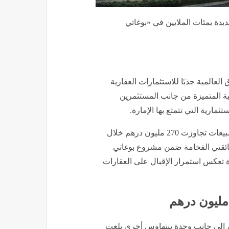
يدة بمئات الملايين في «بوغاتي
العالمية جذبًا للاستثمارات العقارية
ة المتميزة من جانب المستثمرين
تثمارية التي تتمتع بها الإمارة.
وفي أحدث مؤشر على هذا الزخم، أعلنت بن غاطي تحقيق مبيعات تجاوزت 270 مليون درهم خلال
 فائقتي الفخامة ضمن مشروع بوغاتي
 تعكس استمرار الإقبال على العقارات
اوس فاخر بقيمة 200 مليون درهم، إلى جانب وحدة بنتهاوس أخرى بلغت