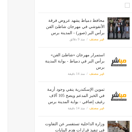
محافظ دمياط يشهد عروض فرقة
الأنفوشي في مهرجان شاطئ الفن
برأس البر (صور) - المدينة برس
غير مصنف
منذ 9 دقائق
استمرار مهرجان «شاطئ الفن»
برأس البر في دمياط - بوابة المدينة
برس
غير مصنف
منذ 14 دقيقة
تموين الإسكندرية ينفي وجود أزمة
في الخبز المدعم ويضخ 105 آلاف
رغيف إضافي - بوابة المدينة برس
غير مصنف
منذ 14 دقيقة
وزارة الداخلية تستفسر عن التفاوت
في تنفيذ قرارات هدم البنايات