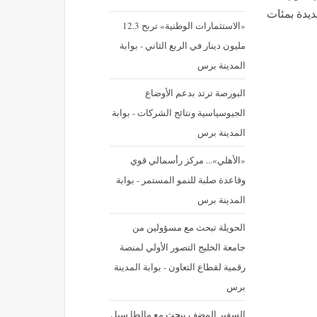
ديدة بمئات
«الاستثمارات الوطنية» تربح 12.3
مليون دينار في الربع الثاني - بوابة
المدينة برس
البورصة ترتد بدعم الأوضاع
الجيوسياسية ونتائج الشركات - بوابة
المدينة برس
«الأهلي»... مركز رأسمالي قوي
وقاعدة صلبة للنمو المستمر - بوابة
المدينة برس
الحويلة تبحث مع مسؤولين من
جامعة الخليج التصور الأولي لمنصة
رقمية لقطاع التعاون - بوابة المدينة
برس
السفير المضف يبحث مع مالطا سبل