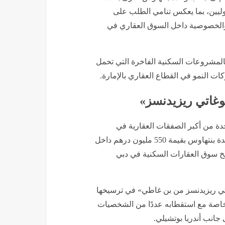
اء دوليين، بما يعكس تنامي الطلب على
ة والخصوصية داخل السوق العقاري في
بالمشروعات السكنية الفاخرة التي تحمل
ت النمو في القطاع العقاري بالإمارة.
وغاتي ريزيدنسز»
دة من أكبر الصفقات العقارية في
المنطقة، عندما أعلنت «بن غاطي» في ديسمبر 2025 بيع وحدة بنتهاوس بقيمة 550 مليون درهم داخل
خ سوق العقارات السكنية في دبي
اتي ريزيدنسز من بن غاطي» في ترسيخها
خاصة مع استقطابه عددًا من الشخصيات
ى جانب أندريا بوتشيلي.