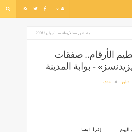
منذ شهر — الأربعاء — 1 / يوليو / 2026
يم الأرقام.. صفقات
يدنسز» - بوابة المدينة
تبليغ
حذف
 اليوم
إقرأ ايضا