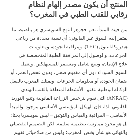
المنتج أن يكون مصدر إلهام لنظام
رقابي للقنب الطبي في المغرب؟
من حيث المبدأ، نعم. فجوهر النهج السويسري هو بالضبط ما
يفتقر إليه السوق غير القانوني: أي نسبة محددة من رباعي
هيدروكانابينول (THC)، ومراقبة الجودة، ومعلومات
الجرعات، والوصول إلى المرافقة الطبية المتخصصة في
علاج الإدمان، وتتبع شامل ومستمر للمستهلكين. وتعمل
السوق السوداء دون أي مفهوم صحي، ودون فحص العمر، أو
ضمان الجودة، أو معلومات الجرعات. ويمتلك المغرب بالفعل
الوكالة الوطنية لتقنين الأنشطة المتعلقة بالقنب الهندي
(ANRAC) التي تقوم بترخيص الزراعة القانونية وتتبع التوريد
القانوني. لذا، فإن الهيكل المؤسسي الأساسي موجود. والمبدأ
الأساسي – المراقبة والقياس والتوثيق – ليس سويسريا بحتا؛
بل هو مجرد ممارسة تنظيمية سليمة. لكن التصميم التفصيلي
والنهائي هو شأن يخص المغرب؛ وليس من صلاحياتي تقييم