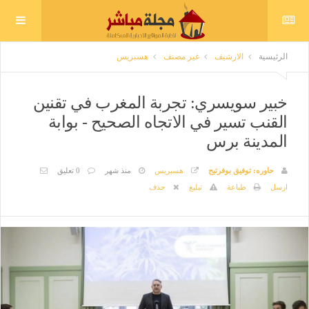
الرئيسية
الارشيف
غير مصنف
هسبريس
خبير سويسري: تجربة المغرب في تقنين
القنب تسير في الاتجاه الصحيح - بوابة
المدينة برس
حاوره: توفيق بوفرتيح
هسبريس
منذ شهر
0 تعليق
ارسل
طباعة
تبليغ
حذف