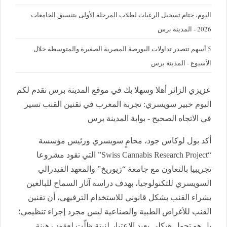
اليوم، ختام تسجيل الرغبات لطلاب المرحلة الأولى بتنسيق الجامعات
2026 - المدينة برس
5 أسهم تتصدر تداولات البورصة المصرية الصغيرة والمتوسطة خلال
الأسبوع - المدينة برس
عزيزي الزائر أهلا وسهلا بك في موقع المدينة برس نقدم لكم
اليوم خبير سويسري: تجربة المغرب في تقنين القنب تسير
في الاتجاه الصحيح - بوابة المدينة برس
أكد بول لوكاس جود، محامٍ سويسري ورئيس مؤسسة
“Swiss Cannabis Research Project” التي تقود مشروعا
تجريبيا بالتعاون مع جامعة “زيوريخ” والمعهد الفيدرالي
السويسري للتكنولوجيا، بهدف دراسة آثار السماح للبالغين
بشراء القنب بشكل قانوني للاستخدام الترفيهي، أن تقنين
القنب للأغراض الطبية والصناعية ليس مجرد إجراء تنظيمي؛
بل هو تحول هيكلي يعيد الاعتبار لنبتة ظلّت لعقود رهينة