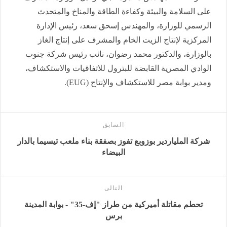
على السلامة والبيئة وكفاءة الطاقة والمناخ والمتحدث
الرسمي للوزارة، والمهندس إسحق سعد، رئيس الإدارة
المركزية لإنتاج الزيت الخام والمشرف على إنتاج الغاز
بالوزارة، والدكتور محمد رضوان، نائب رئيس شركة جنوب
الوادي المصرية القابضة للبترول للاتفاقيات والاستكشاف،
ومدير بوابة مصر للاستكشاف والإنتاج (EUG).
السابق
شركة الملياردير بوزوبع تفوز بصفقة بناء ملعب تيسيما بالدار
البيضاء
التالى
تحطم مقاتلة أميركية من طراز "إف-35" - بوابة المدينة
برس