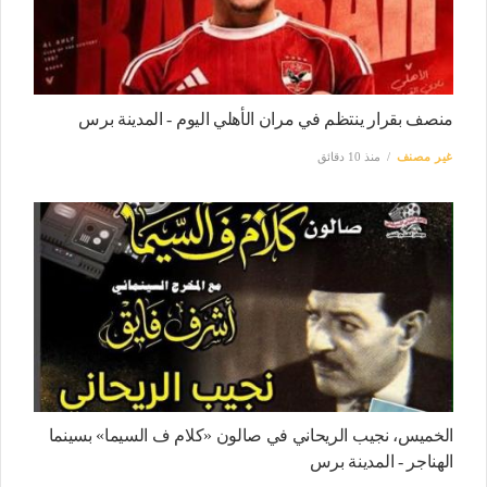
منصف بقرار ينتظم في مران الأهلي اليوم - المدينة برس
غير مصنف
منذ 10 دقائق
الخميس، نجيب الريحاني في صالون «كلام ف السيما» بسينما
الهناجر - المدينة برس