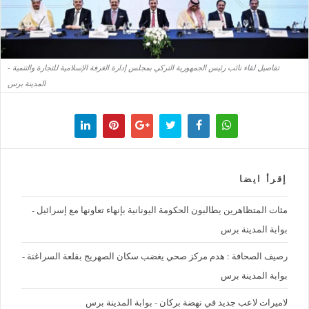
تفاصيل لقاء نائب رئيس الجمهورية التركي بمجلس إدارة الغرفة الإسلامية للتجارة والتنمية -
المدينة برس
إقرأ ايضا
مئات المتظاهرين يطالبون الحكومة اليونانية بإنهاء تعاونها مع إسرائيل -
بوابة المدينة برس
رصيف الصحافة : هدم مركز صحي يغضب سكان الصهريج بقلعة السراغنة -
بوابة المدينة برس
لاميرات لاعب جديد في نهضة بركان - بوابة المدينة برس