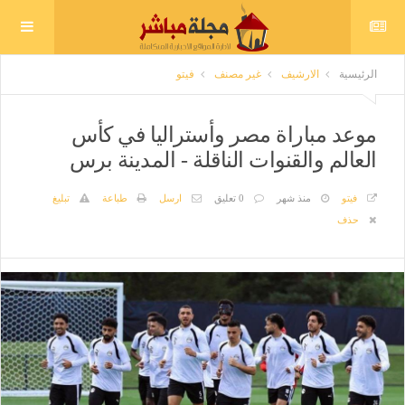
الرئيسية
الارشيف
غير مصنف
فيتو
موعد مباراة مصر وأستراليا في كأس
العالم والقنوات الناقلة - المدينة برس
فيتو
منذ شهر
0 تعليق
ارسل
طباعة
تبليغ
حذف