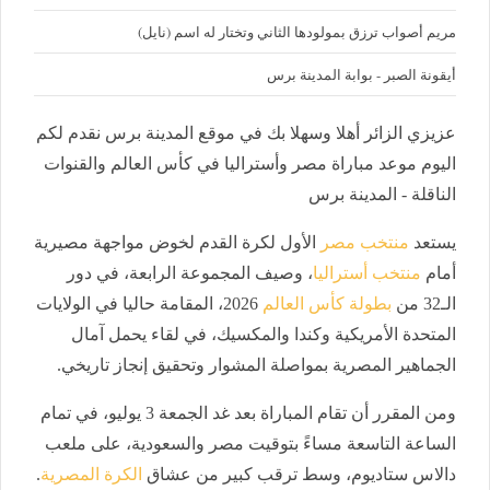
مريم أصواب ترزق بمولودها الثاني وتختار له اسم (نايل)
أيقونة الصبر - بوابة المدينة برس
عزيزي الزائر أهلا وسهلا بك في موقع المدينة برس نقدم لكم
اليوم موعد مباراة مصر وأستراليا في كأس العالم والقنوات
الناقلة - المدينة برس
يستعد
منتخب مصر
الأول لكرة القدم لخوض مواجهة مصيرية
أمام
منتخب أستراليا
، وصيف المجموعة الرابعة، في دور
الـ32 من
بطولة كأس العالم
2026، المقامة حاليا في الولايات
المتحدة الأمريكية وكندا والمكسيك، في لقاء يحمل آمال
الجماهير المصرية بمواصلة المشوار وتحقيق إنجاز تاريخي.
ومن المقرر أن تقام المباراة بعد غد الجمعة 3 يوليو، في تمام
الساعة التاسعة مساءً بتوقيت مصر والسعودية، على ملعب
دالاس ستاديوم، وسط ترقب كبير من عشاق
الكرة المصرية
.