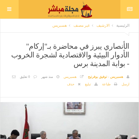
الرئيسية
الارشيف
غير مصنف
هسبريس
الأنصاري يبرز في محاضرة بـ"إركام"
الأدوار البيئية والاقتصادية لشجرة الخروب
- بوابة المدينة برس
هسبريس - توفيق بوفرتيح
هسبريس
منذ شهر
0 تعليق
ارسل
طباعة
تبليغ
حذف