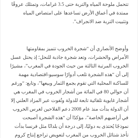
تتحمل ملوحة المياه والتربة حتى 3.5 غرامات، وتمتلك عروقًا
ممتدة في أعماق الأرض تساعدها على امتصاص المياه
وتثبيت التربة ضد الانجراف”.
وأوضح الأنصاري أن “شجرة الخروب تتميز بمقاومتها
الأمراض والحشرات، وتعد شجرة جاذبة للنحل؛ إذ يحتل عسل
الخروب المرتبة الثالثة من حيث الجودة في المغرب”، مشيرًا
إلى أن “هذه الشجرة تلعب أدوارًا سوسيو-اقتصادية مهمة
للساكنة المحلية التي تقوم بجمع الثمار وبيعها”، وتابع: “ورغم
أن حوالي 80 في المائة من أشجار الخروب في المغرب هي
أشجار غابوية تلقائية تابعة للدولة وتُفوت عبر المزاد العلني إلا
أن الدولة بدأت منذ عام 2008 دعم الفلاحين لغرس الخروب
في أراضيهم الخاصة”، مؤكدًا أن “هذه الشجرة أصبحت
نموذجًا يُحتذى به دوليًا، إلى درجة أن بلدانًا مثل فرنسا بدأت
تأخذ شتائل الخروب من المغرب لتعويض تراجع إنتاج كروم