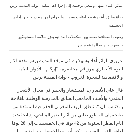
يمكن البناء عليها.. وينبغي ترجمته إلى إجراءات عملية - بوابة المدينة برس
نجاة سائق بأعجوبة بعد انقلاب سيارته وانجرافها من منحدر خطير بإقليم
الحسيمة
رصيف الصحافة: ضبط بيع المكملات الغذائية يعزز سلامة المستهلكين
بالمغرب - بوابة المدينة برس
عزيزي الزائر أهلا وسهلا بك في موقع المدينة برس نقدم لكم
اليوم الأنصاري يبرز في محاضرة بـ"إركام" الأدوار البيئية
والاقتصادية لشجرة الخروب - بوابة المدينة برس
قال علي الأنصاري، المستشار والخبير في مجال الأشجار
المثمرة والأستاذ الجامعي السابق بالمدرسة الوطنية للفلاحة
بمكناس، إن “مناطق الريف المغربي الجغرافية الممتدة من
طنجة إلى الناظور تعاني من آثار التغير المناخي، إذ انخفضت
أيام المطر السنوية من 42 يومًا في الخمسينيات إلى 28 يومًا
أواخر القرن العشرين؛ كما أدى هذا الاضطراب المناخي إلى