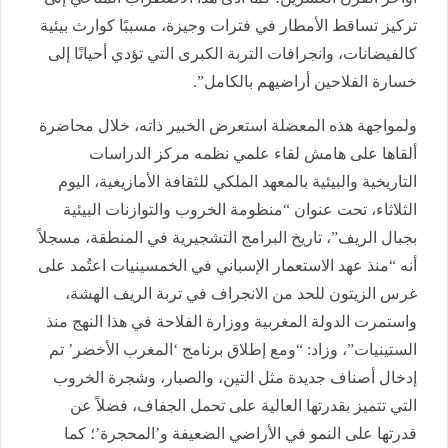
تركيز تساقط الأمطار في فترات وجيزة، مسببًا كوارث بيئية
كالفيضانات، وانجرافات التربة الكبرى التي تؤدي أحيانًا إلى
خسارة الفلاحين أراضيهم بالكامل”.
ولمواجهة هذه المعضلة استعرض الخبير ذاته، خلال محاضرة
ألقاها على هامش لقاء علمي نظمه مركز الدراسات
التاريخية والبيئية بالمعهد الملكي للثقافة الأمازيغية، اليوم
الثلاثاء، تحت عنوان “منظومة الخروب والتوازنات البيئية
بجبال الريف”، تاريخ البرامج التشجيرية في المنطقة، مسجلاً
أنه “منذ عهد الاستعمار الإسباني في الخمسينيات اعتُمد على
غرس الزيتون للحد من الانجراف في تربة الريف الهشة،
واستمرت الدولة المغربية ووزارة الفلاحة في هذا النهج منذ
الستينيات”، وزاد: “ومع إطلاق برنامج ‘المغرب الأخضر’ تم
إدخال أصناف جديدة مثل التين، والصبار، وشجرة الخروب
التي تتميز بقدرتها العالية على تحمل الجفاف، فضلاً عن
قدرتها على النمو في الأراضي الضعيفة و’المحجرة’؛ كما