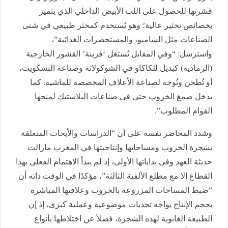
قشرتها للحصول على اللب الأبيض الداخلي الذي يتميز
بخصائص تخثير عالية؛ وهو يُستخدم كمخثر طبيعي في شتى
الصناعات مثل الشامبو، والمستحضرات الغذائية”،
واسترسل: “وفي المقابل تُستغل ‘فرينة’ القشور الخارجية
(الرمادية) كبديل للكاكاو في الشوكولاتة وصناعة البسكويت،
أو تُطحن وتُوجه لصناعة الأعلاف المخصصة للماشية. كما
يدخل صمغ الخروب حتى في صناعات البلاستيك لمنحها
القوام المطلوب”.
وشدد المحاضر نفسه على أن “الدراسات والأبحاث المتعلقة
بشجرة الخروب ومساحاتها وإنتاجيتها في المغرب مازالت
حديثة العهد وفي بداياتها الأولى، إذ لم يبدأ الاهتمام الفعلي بهذا
القطاع إلا مع مطلع الألفية الثالثة”، مؤكدًا في الوقت ذاته أن
“ضبط المساحات المزروعة بالخروب وعلاقتها المباشرة
بحجم الإنتاج يواجه تحديات موضوعية وعملية كبرى، إذ إن
الطبيعة الغابوية لهذه الشجرة، فضلاً عن اختلاطها بأنواع