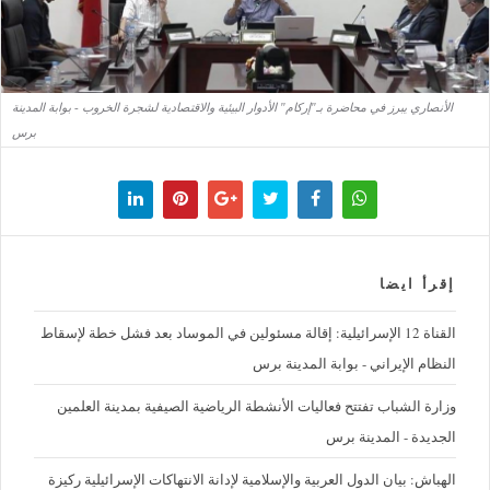
الأنصاري يبرز في محاضرة بـ"إركام" الأدوار البيئية والاقتصادية لشجرة الخروب - بوابة المدينة
برس
إقرأ ايضا
القناة 12 الإسرائيلية: إقالة مسئولين في الموساد بعد فشل خطة لإسقاط
النظام الإيراني - بوابة المدينة برس
وزارة الشباب تفتتح فعاليات الأنشطة الرياضية الصيفية بمدينة العلمين
الجديدة - المدينة برس
الهباش: بيان الدول العربية والإسلامية لإدانة الانتهاكات الإسرائيلية ركيزة