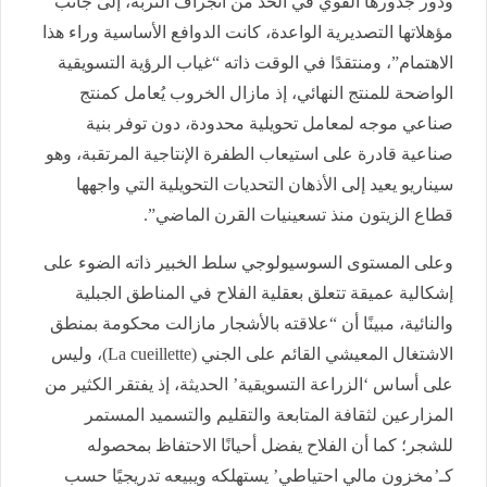
ودور جذورها القوي في الحد من انجراف التربة، إلى جانب
مؤهلاتها التصديرية الواعدة، كانت الدوافع الأساسية وراء هذا
الاهتمام”، ومنتقدًا في الوقت ذاته “غياب الرؤية التسويقية
الواضحة للمنتج النهائي، إذ مازال الخروب يُعامل كمنتج
صناعي موجه لمعامل تحويلية محدودة، دون توفر بنية
صناعية قادرة على استيعاب الطفرة الإنتاجية المرتقبة، وهو
سيناريو يعيد إلى الأذهان التحديات التحويلية التي واجهها
قطاع الزيتون منذ تسعينيات القرن الماضي”.
وعلى المستوى السوسيولوجي سلط الخبير ذاته الضوء على
إشكالية عميقة تتعلق بعقلية الفلاح في المناطق الجبلية
والنائية، مبينًا أن “علاقته بالأشجار مازالت محكومة بمنطق
الاشتغال المعيشي القائم على الجني (La cueillette)، وليس
على أساس ‘الزراعة التسويقية’ الحديثة، إذ يفتقر الكثير من
المزارعين لثقافة المتابعة والتقليم والتسميد المستمر
للشجر؛ كما أن الفلاح يفضل أحيانًا الاحتفاظ بمحصوله
كـ’مخزون مالي احتياطي’ يستهلكه ويبيعه تدريجيًا حسب