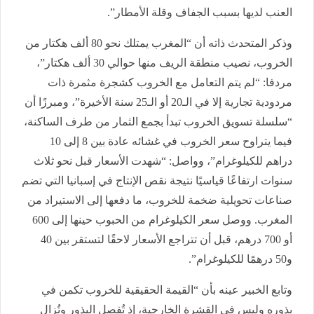
العنب لديها بسبب الجفاف وقلة الأمطار”.
وذكر المتحدث ذاته أن “المغرب يمتلك نحو 80 ألف هكتار من
الخروب، نصيب منطقة الريف منها حوالي 30 ألف هكتار”،
مردفا: “لم يتم التعامل مع الخروب كشجرة مثمرة ذات
مردودية تجارية إلا في الـ20 أو الـ25 سنة الأخيرة”، ومبرزًا أن
“سلسلة تسويق الخروب تبدأ بجمع الثمار من طرف الساكنة،
فيما يتراوح سعر الخروب في غشائه عادة بين 8 إلى 10
دراهم للكيلوغرام”، وواصل: “شهدت الأسعار قبل نحو ثلاث
سنوات ارتفاعًا قياسيًا نتيجة نقص الإنتاج في إسبانيا التي تضم
صناعات تحويلية ضخمة للخروب، ما دفعها إلى الاستيراد من
المغرب. ووصل سعر الكيلوغرام من الحبوب حينها إلى 600
أو 700 درهم، قبل أن تتراجع الأسعار لاحقًا لتستقر بين 40
و50 درهمًا للكيلوغرام”.
وتابع الخبير عينه بأن “القيمة الحقيقية للخروب تكمن في
بذوره وليس في القشرة الخارجية، إذ تُفصل البذور وتُزال