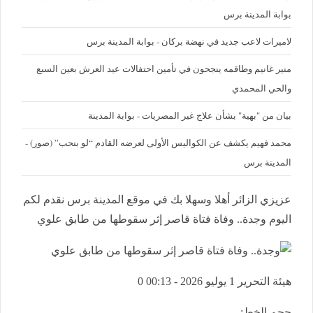
بوابة المدينة برس
لاميرات لاعب جديد في نهضة بركان - بوابة المدينة برس
منير غانيم وطاقمه ينجحون في تأمين احتفالات عيد العرش بعين السبع
والحي المحمدي
بيان من "بهية" بشأن علاج غير المصريات - بوابة المدينة
محمد فهيم يكشف عن الكواليس الأولى لعرضه القادم “لو بنحب” (صور) -
المدينة برس
عزيزي الزائر أهلا وسهلا بك في موقع المدينة برس نقدم لكم
اليوم وجدة.. وفاة فتاة قاصر إثر سقوطها من طابق علوي
هيئة التحرير
1 يوليو 2026 - 00:13
0
حجم الخط: