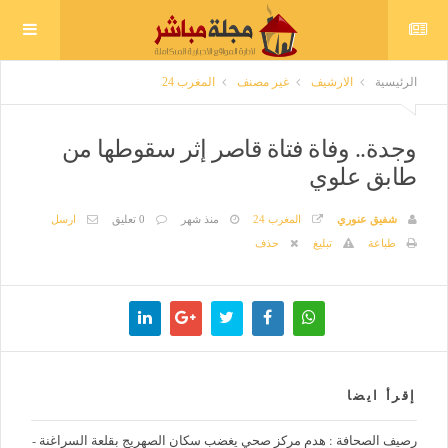
الرئيسية
الارشيف
غير مصنف
المغرب 24
وجدة.. وفاة فتاة قاصر إثر سقوطها من
طابق علوي
شفيق عنوري
المغرب 24
منذ شهر
0 تعليق
ارسل
طباعة
تبليغ
حذف
إقرأ ايضا
رصيف الصحافة : هدم مركز صحي يغضب سكان الصهريج بقلعة السراغنة -