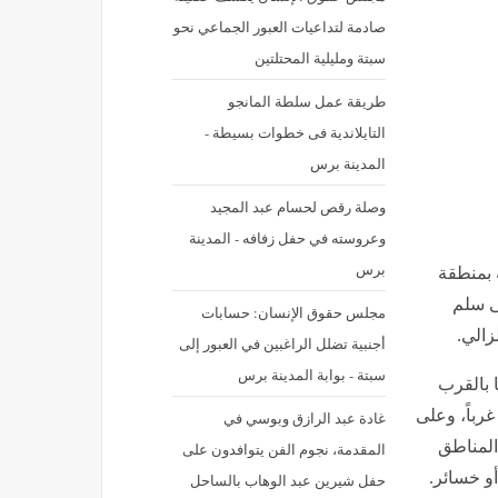
صادمة لتداعيات العبور الجماعي نحو
سبتة ومليلية المحتلتين
طريقة عمل سلطة المانجو
التايلاندية فى خطوات بسيطة -
المدينة برس
وصلة رقص لحسام عبد المجيد
وعروسته في حفل زفافه - المدينة
برس
ة أرضية خفيفة بمنطقة
وتها 2.6 درجات على سلم
مجلس حقوق الإنسان: حسابات
زالي.
أجنبية تضلل الراغبين في العبور إلى
سبتة - بوابة المدينة برس
ُدد مركزها بالقرب
ن منطقة بني بشير عند الإحداثيات 34.7141 شمالاً و4.4111 غرباً، وعلى
غادة عبد الرازق وبوسي في
المناطق
المقدمة، نجوم الفن يتوافدون على
و خسائر.
حفل شيرين عبد الوهاب بالساحل