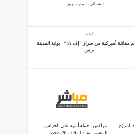
الشمالي - المدينة برس
التالى
تحطم مقاتلة أميركية من طراز "إف-35" - بوابة المدينة
برس
افذا لمروّج
مراكش.. حملة أمنية على الحراس
الوهميين تقود لتوقيف 20 شخصا