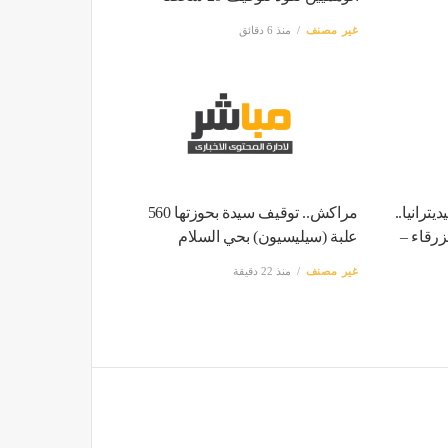
غير مصنف
منذ 6 دقائق
ترانيا..
مراكش.. توقيف سيدة بحوزتها 560
زرقاء –
علبة (سيليسيون) بحي السلام
غير مصنف
منذ 22 دقيقة