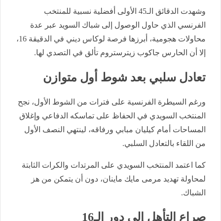
وشهدت الدقائق الـ45 الأولى أفضلية نسبية للمنتخب
الفرنسي الذي حاول الوصول إلى شباك السويد عبر عدة
محاولات هجومية، أبرزها فرصة لوكاس ديني في الدقيقة 16،
إلا أن الحارس جاكوب زيترستروم تألق في التصدي لها.
تعادل سلبي بعد شوط أول متوازن
ورغم السيطرة الفرنسية على فترات من الشوط الأول، نجح
المنتخب السويدي في الحفاظ على تماسكه الدفاعي وإغلاق
المساحات أمام كيليان مبابي ورفاقه، لينتهي النصف الأول
من اللقاء بالتعادل السلبي.
كما اعتمد المنتخب السويدي على المرتدات والكرات الثابتة
لمحاولة تهديد مرمى مايك ماينان، دون أن يتمكن من هز
الشباك.
صراع التأهل إلى دور الـ16