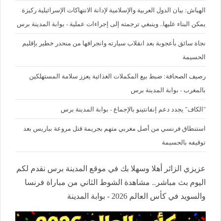
الهباش: بيان الدول العربية والإسلامية لإدانة الانتهاكات الإسرائيلية ركيزة
يمكن البناء عليها.. وينبغي ترجمته إلى إجراءات عملية - بوابة المدينة برس
نجاة سائق بأعجوبة بعد انقلاب سيارته وانجرافها من منحدر خطير بإقليم
الحسيمة
رصيف الصحافة: ضبط بيع المكملات الغذائية يعزز سلامة المستهلكين
بالمغرب - بوابة المدينة برس
"الكاف" يجدد دعم إنفانتينو بالإجماع - بوابة المدينة برس
استنطاق فرنسي من أصل مغربي متهم بجريمة قتل مروعة بباريس بعد
توقيفه بالحسيمة
عزيزي الزائر أهلا وسهلا بك في موقع المدينة برس نقدم لكم
اليوم بث مباشر.. مشاهدة الشوط الثاني من مباراة فرنسا
والسويد في كأس العالم 2026 - بوابة المدينة