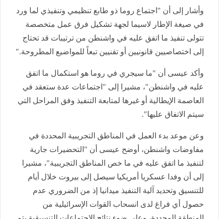
وأشار إلى أن "اجتماع روما ذو طابع تنظيمي وتنفيذي لما ورد
في صيغة الإطار لاسيما لجهة تشكيل فرق عمل متخصصة
تتولى تنفيذ ما اتفق عليه في واشنطن من ترتيبات قد تحتاج
إلى اختصاصيين قانونيين أو تقنيين تبعاً للمواضيع المطروحة."
وأكد عيسى أن "ما سيجري في روما هو استكمال ما اتفق
عليه في واشنطن"، مشيرا إلى "اجتماعات عدة ستعقد في
العاصمة الإيطالية أو غيرها لمتابعة التنفيذ وفق المراحل التي
سيتم الاتفاق عليها".
وعن موعد بدء العمل في المناطق التجريبية المحددة في
مفاوضات واشنطن، أوضح عيسى أن "التحضيرات جارية
لتنفيذ ما اتفق عليه في ما خص المناطق التجريبية"، مشيرا
إلى أن وفدا عسكريا أمريكيا سيصل إلى بيروت خلال أيام
للتنسيق وتحديد آلية التنفيذ ميدانيا إذ من الضروري عدم
حصول أي فراغ لدى انسحاب القوات الإسرائيلية من
المنطقة المحددة، وعلى ضوء نتائج الاجتماعات التنسيقية يتم