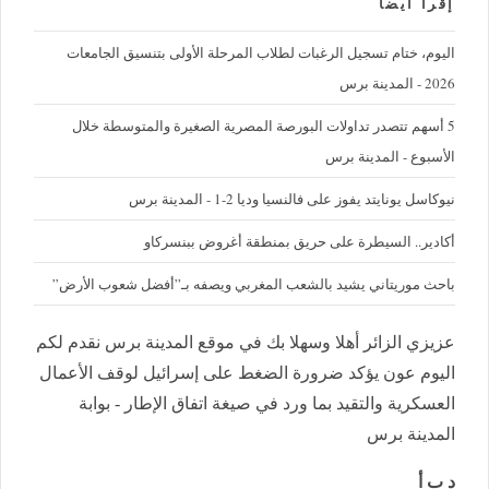
إقرأ ايضا
اليوم، ختام تسجيل الرغبات لطلاب المرحلة الأولى بتنسيق الجامعات
2026 - المدينة برس
5 أسهم تتصدر تداولات البورصة المصرية الصغيرة والمتوسطة خلال
الأسبوع - المدينة برس
نيوكاسل يونايتد يفوز على فالنسيا وديا 2-1 - المدينة برس
أكادير.. السيطرة على حريق بمنطقة أغروض ببنسركاو
باحث موريتاني يشيد بالشعب المغربي ويصفه بـ”أفضل شعوب الأرض”
عزيزي الزائر أهلا وسهلا بك في موقع المدينة برس نقدم لكم
اليوم عون يؤكد ضرورة الضغط على إسرائيل لوقف الأعمال
العسكرية والتقيد بما ورد في صيغة اتفاق الإطار - بوابة
المدينة برس
د ب أ