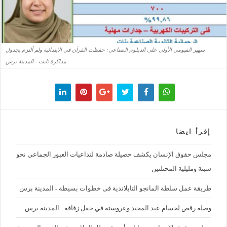
سهير الفيومي الأولى على الدبلوم الصناعي: حفظت القرآن في الابتدائية ولم ألتزم بجدول
مذاكرة ثابت - المدينة برس
إقرأ ايضا
مجلس حقوق الإنسان يكشف حصيلة صادمة لتداعيات العبور الجماعي نحو
سبتة ومليلية المحتلتين
طريقة عمل سلطة المانجو التايلاندية فى خطوات بسيطة - المدينة برس
وصلة رقص لحسام عبد المجيد وعروسته في حفل زفافه - المدينة برس