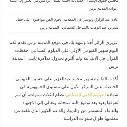
مجلس حقوق الإنسان: حسابات أجنبية تضلل الراغبين في العبور إلى سبتة
- بوابة المدينة برس
غادة عبد الرازق وبوسي في المقدمة، نجوم الفن يتوافدون على حفل
شيرين عبد الوهاب بالساحل الشمالي - المدينة برس
عزيزي الزائر أهلا وسهلا بك في موقع المدينة برس نقدم لكم
اليوم سهير الفيومي الأولى على الدبلوم الصناعي: حفظت
القرآن في الابتدائية ولم ألتزم بجدول مذاكرة ثابت - المدينة
برس
أكدت الطالبة سهير محمد عبدالعزيز على حسين الفيومي،
الحاصلة على المركز الأول على مستوى الجمهورية في
شهادة
الدبلوم الفني الصناعي
نظام الثلاث سنوات، أن سر
تفوقها يعود بعد توفيق الله سبحانه وتعالى إلى الاجتهاد
والدعاء المستمر من والديها، والدعم الكبير الذي تلقته من
معلميها طوال سنوات الدراسة.