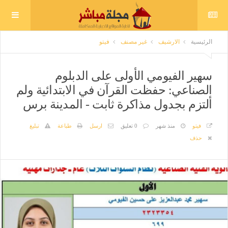
الرئيسية
الارشيف
غير مصنف
فيتو
سهير الفيومي الأولى على الدبلوم
الصناعي: حفظت القرآن في الابتدائية ولم
ألتزم بجدول مذاكرة ثابت - المدينة برس
فيتو
منذ شهر
0 تعليق
ارسل
طباعة
تبليغ
حذف