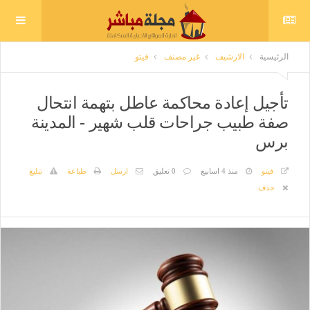
الرئيسية
الارشيف
غير مصنف
فيتو
تأجيل إعادة محاكمة عاطل بتهمة انتحال
صفة طبيب جراحات قلب شهير - المدينة
برس
فيتو
منذ 4 اسابيع
0 تعليق
ارسل
طباعة
تبليغ
حذف