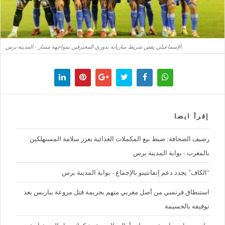
الإسماعيلي يقص شريط مبارياته بدوري المحترفين بمواجهة مسار - المدينة برس
إقرأ ايضا
رصيف الصحافة: ضبط بيع المكملات الغذائية يعزز سلامة المستهلكين
بالمغرب - بوابة المدينة برس
"الكاف" يجدد دعم إنفانتينو بالإجماع - بوابة المدينة برس
استنطاق فرنسي من أصل مغربي متهم بجريمة قتل مروعة بباريس بعد
توقيفه بالحسيمة