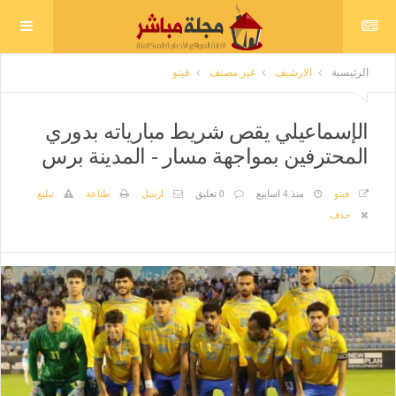
الرئيسية
الارشيف
غير مصنف
فيتو
الإسماعيلي يقص شريط مبارياته بدوري
المحترفين بمواجهة مسار - المدينة برس
فيتو
منذ 4 اسابيع
0 تعليق
ارسل
طباعة
تبليغ
حذف