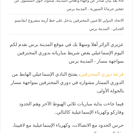
جاء بعد بيان صادر عن وجهاء وأهالي المدينة، شكوك حول المسئول عن
تفجير جرمانا السورية - المدينة برس
الاتحاد الدولي للاعبين المحترفين يدخل على خط أزمة مشروع انفانتينو
الجدلي - المدينة برس
عزيزي الزائر أهلا وسهلا بك في موقع المدينة برس نقدم لكم
اليوم الإسماعيلي يقص شريط مبارياته بدوري المحترفين
بمواجهة مسار - المدينة برس
قرعة دوري المحترفين
، يفتتح النادي الإسماعيلي الهابط من
الدوري الممتاز مشواره في دوري المحترفين بمواجهة مسار
بالجولة الأولى.
فيما جاءت بداية مباريات ثلاثي الهبوط الآخر وهم الحدود
وفاركو وكهرباء الإسماعيلية كالتالي..
حرس الحدود مع الاتصالات، وكهرباء الإسماعيلية مع لافيينا،