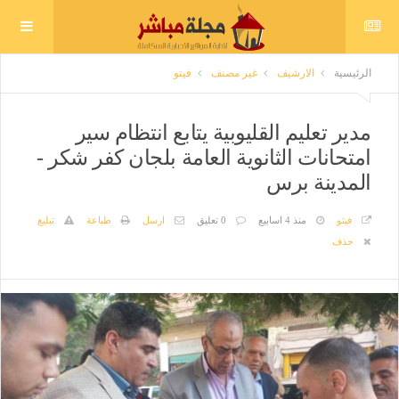
الرئيسية
الارشيف
غير مصنف
فيتو
مدير تعليم القليوبية يتابع انتظام سير
امتحانات الثانوية العامة بلجان كفر شكر -
المدينة برس
فيتو
منذ 4 اسابيع
0 تعليق
ارسل
طباعة
تبليغ
حذف