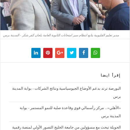
مدير تعليم القليوبية يتابع انتظام سير امتحانات الثانوية العامة بلجان كفر شكر - المدينة برس
إقرأ ايضا
البورصة ترتد بدعم الأوضاع الجيوسياسية ونتائج الشركات - بوابة المدينة
برس
«الأهلي»... مركز رأسمالي قوي وقاعدة صلبة للنمو المستمر - بوابة
المدينة برس
الحويلة تبحث مع مسؤولين من جامعة الخليج التصور الأولي لمنصة رقمية