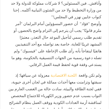
وأناقش.. فين المسئولين؟ لا شركات مملوكة للدولة ولا حد
من وزارة التخطيط ولا حد من الشئون النيابية أكلمه.. إحنا
كنواب جايين نهزر في المجلس!"
وأوضح "فؤاد" أن حضور المسؤولين أمام البرلمان "أمر
ملزم قانونًا" يجب أن يترجم إلى التزام واضح بالحضور، أو
تقديم طلب رسمي لتأجيل الموعد حال التعذر، معتبرًا
المشهد غريبًا للغاية، خاصة بعد تواصله مع أحد التنفيذيين
هاتفيًا ليتفاجأ بأنه رأى طلب الإحاطة على "فيسبوك" ولم
تصله دعوة رسمية من الجهات التنسيقية بالحكومة، وهو ما
يستدعي وقفة قوية لحفظ قيمة العمل الرقابي.
ولم تكن واقعة
اللجنة الاقتصادية
معزولة عن سياقها؛ إذ
سبقتها وتزامنت معها أحداث مماثلة في لجان أخرى حيوية،
ففي لجنة الطاقة
والبيئة،
سادت حالة من الغضب العارم بين
النواب بسبب عدم حضور وزير الكهرباء للاجتماع المخصص
لمناقشة أزمة العدادات الكودية ووقف العمل بنظام الشرائح