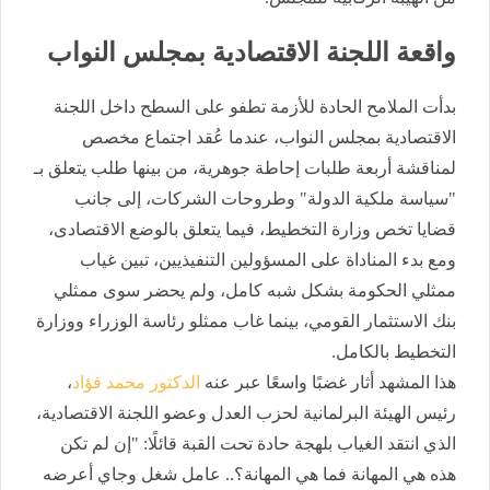
واقعة اللجنة الاقتصادية بمجلس النواب
بدأت الملامح الحادة للأزمة تطفو على السطح داخل اللجنة
الاقتصادية بمجلس النواب، عندما عُقد اجتماع مخصص
لمناقشة أربعة طلبات إحاطة جوهرية، من بينها طلب يتعلق بـ
"سياسة ملكية الدولة" وطروحات الشركات، إلى جانب
قضايا تخص وزارة التخطيط، فيما يتعلق بالوضع الاقتصادى،
ومع بدء المناداة على المسؤولين التنفيذيين، تبين غياب
ممثلي الحكومة بشكل شبه كامل، ولم يحضر سوى ممثلي
بنك الاستثمار القومي، بينما غاب ممثلو رئاسة الوزراء ووزارة
التخطيط بالكامل.
هذا المشهد أثار غضبًا واسعًا عبر عنه
الدكتور محمد فؤاد
،
رئيس الهيئة البرلمانية لحزب العدل وعضو اللجنة الاقتصادية،
الذي انتقد الغياب بلهجة حادة تحت القبة قائلًا: "إن لم تكن
هذه هي المهانة فما هي المهانة؟.. عامل شغل وجاي أعرضه