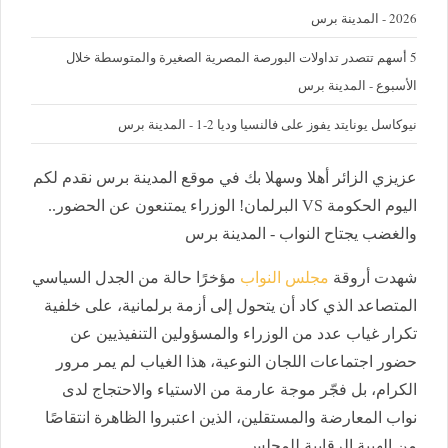
2026 - المدينة برس
5 أسهم تتصدر تداولات البورصة المصرية الصغيرة والمتوسطة خلال
الأسبوع - المدينة برس
نيوكاسل يونايتد يفوز على فالنسيا وديا 2-1 - المدينة برس
عزيزي الزائر أهلا وسهلا بك في موقع المدينة برس نقدم لكم
اليوم الحكومة VS البرلمان! الوزراء يمتنعون عن الحضور..
والغضب يجتاح النواب - المدينة برس
شهدت أروقة
مجلس النواب
مؤخرًا حالة من الجدل السياسي
المتصاعد الذي كاد أن يتحول إلى أزمة برلمانية، على خلفية
تكرار غياب عدد من الوزراء والمسؤولين التنفيذيين عن
حضور اجتماعات اللجان النوعية، هذا الغياب لم يمر مرور
الكرام، بل فجّر موجة عارمة من الاستياء والاحتجاج لدى
نواب المعارضة والمستقلين، الذين اعتبروا الظاهرة انتقاصًا
من الهيبة الرقابية للمجلس.