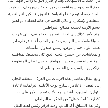
في احتساب الاستهلاك، وأمام إصرار النواب واعتراضهم على
ضيق الوقت وخشية انقضاض دور الانعقاد دون حل، اضطرت
اللجنة لإصدار توصية عاجلة باستدعاء وزراء الكهرباء والتنمية
المحلية والإسكان، وإعلان اللجنة في حالة انعقاد دائم لحين
حسم الأزمة لحماية مصالح المواطنين.
امتد الأمر كذلك إلى لجنة التضامن الاجتماعي، التي شهدت
استياءً واسعًا من النواب، يتقدمهم النائب أحمد فرغلي، إثر
تغيب اللواء جمال عوض، رئيس صندوق التأمينات
والمعاشات، عن اجتماع اللجنة الذي كان مخصصًا لمناقشة
أزمة عاجلة تمس ملايين المواطنين، وهي تعطل المنظومة
الإلكترونية (السيستم) الخاصة بالتأمينات.
ومع انتقال تفاصيل هذه الأزمات من الغرف المغلقة للجان
إلى الفضاء الإعلامي، سارع نواب الأغلبية البرلمانية لإعادة
التوازن للمشهد، رافضين محاولات تصوير الأمر على أنه
"قطيعة" أو "تجاهل" من الحكومة للبرلمان.
وفي هذا السياق، أكد النائب وحيد قرقر رئيس لجنة النقل