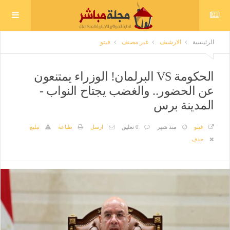
الرئيسية
الارشيف
غير مصنف
فيتو
الحكومة VS البرلمان! الوزراء يمتنعون
عن الحضور.. والغضب يجتاح النواب -
المدينة برس
فيتو
منذ شهر
0 تعليق
ارسل
طباعة
تبليغ
حذف