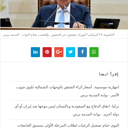
الحكومة VS البرلمان! الوزراء يمتنعون عن الحضور.. والغضب يجتاح النواب - المدينة برس
إقرأ ايضا
‪انتهازية موسمية.. أسعار كراء الشقق بالوجهات الشمالية تكوي جيوب
الأسر - بوابة المدينة برس
تركيا: اتفاق الدفاع مع السعودية وباكستان ليس موجها ضد إيران أو أي
دولة أخرى - بوابة المدينة برس
اليوم، ختام تسجيل الرغبات لطلاب المرحلة الأولى بتنسيق الجامعات