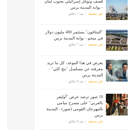
قصف وتوغل إسرائيلي بجنوب لبنان
- بوابة المدينة برس
غير مصنف
منذ 7 دقائق
"البنتاغون" يستثمر 400 مليون دولار
في منجم - بوابة المدينة برس
غير مصنف
منذ 7 دقائق
يعرض في هذا الموعد، كل ما تريد
معرفته عن مسلسل "بنج كلي" -
المدينة برس
غير مصنف
منذ 8 دقائق
10 صور ترصد عرض "أوليفر
بالعربي" على مسرح ميامي
بالمهرجان القومي (صور) - المدينة
برس
غير مصنف
منذ 8 دقائق