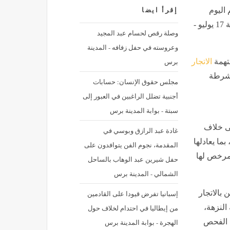
 اليوم
إقرأ ايضا
تأجيل محاكمة عاملين بتهمة الاتجار في العملة بالنزهة لجلسة 17 يوليو -
وصلة رقص لحسام عبد المجيد
وعروسته في حفل زفافه - المدينة
برس
تهمة
الاتجار
 شرطة
مجلس حقوق الإنسان: حسابات
أجنبية تضلل الراغبين في العبور إلى
سبتة - بوابة المدينة برس
 خلاف
غادة عبد الرازق وبوسي في
بما يعادلها
المقدمة، نجوم الفن يتوافدون على
لمرخص لها
حفل شيرين عبد الوهاب بالساحل
الشمالي - المدينة برس
بالاتجار
إسبانيا تفرض قيودا على القادمين
النزهة،
من إيطاليا في احتدام لخلاف حول
 الفحص
الهجرة - بوابة المدينة برس