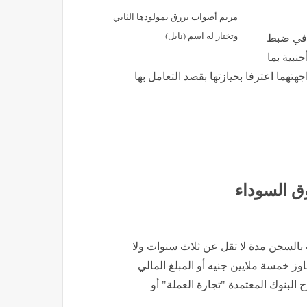
مريم أصواب ترزق بمولودها الثاني
وتختار له اسم (نايل)
 في ضبط
نبية بما
تنوعة، وبمواجهتهما اعترفا بحيازتها بقصد التعامل بها
وق السوداء
: يُعاقب بالسجن مدة لا تقل عن ثلاث سنوات ولا
وز خمسة ملايين جنيه أو المبلغ المالي
 البنوك المعتمدة "تجارة العملة" أو