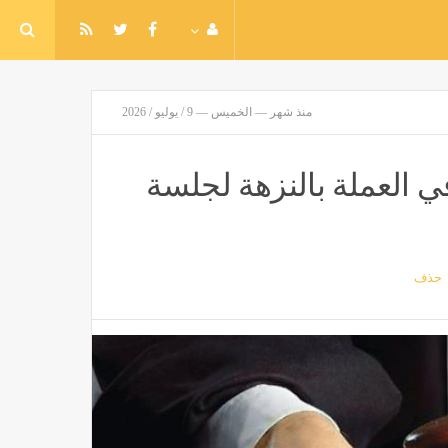
منذ شهر — الخميس — 9 / يوليو / 2026
في العملة بالنزهة لجلسة
حذف