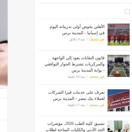
الأهلي يخوض أولى تدريباته اليوم
في إسبانيا - المدينة برس
غير مصنف
منذ 9 دقائق
قانون النقابات يعود إلى الواجهة ..
والمركزيات تشترط الحوار التوافقي
- بوابة المدينة برس
غير مصنف
منذ 16 دقيقة
تعرف على خدمات فيزا الشركات
لعملاء بنك مصر - المدينة برس
غير مصنف
منذ 17 دقيقة
تنسيق كلية الطب 2026، مؤشرات
الحد الأدنى والكليات المتاحة لطلاب