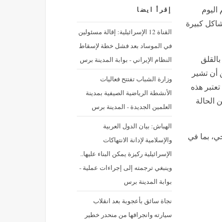
 اليوم
إقرأ ايضا
شاكل كبيرة
القناة 12 الإسرائيلية: إقالة مسئولين
في الموساد بعد فشل خطة لإسقاط
النظام الإيراني - بوابة المدينة برس
بالقلق
 أن تشير
وزارة الشباب تفتتح فعاليات
تعتبر هذه
الأنشطة الرياضية الصيفية بمدينة
 الحالة
العلمين الجديدة - المدينة برس
الهباش: بيان الدول العربية
حي، بما في
والإسلامية لإدانة الانتهاكات
الإسرائيلية ركيزة يمكن البناء عليها..
وينبغي ترجمته إلى إجراءات عملية -
بوابة المدينة برس
نجاة سائق بأعجوبة بعد انقلاب
سيارته وانجرافها من منحدر خطير