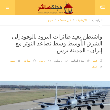
الرئيسية
الارشيف
غير مصنف
فيتو
واشنطن تعيد طائرات التزود بالوقود إلى
الشرق الأوسط وسط تصاعد التوتر مع
إيران - المدينة برس
فيتو
منذ 4 اسابيع
0 تعليق
ارسل
طباعة
تبليغ
حذف