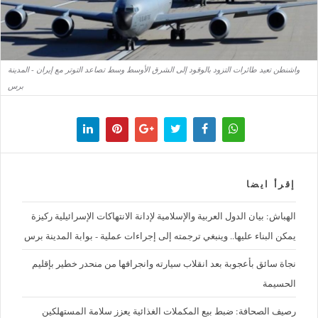
واشنطن تعيد طائرات التزود بالوقود إلى الشرق الأوسط وسط تصاعد التوتر مع إيران - المدينة
برس
إقرأ ايضا
الهباش: بيان الدول العربية والإسلامية لإدانة الانتهاكات الإسرائيلية ركيزة
يمكن البناء عليها.. وينبغي ترجمته إلى إجراءات عملية - بوابة المدينة برس
نجاة سائق بأعجوبة بعد انقلاب سيارته وانجرافها من منحدر خطير بإقليم
الحسيمة
رصيف الصحافة: ضبط بيع المكملات الغذائية يعزز سلامة المستهلكين