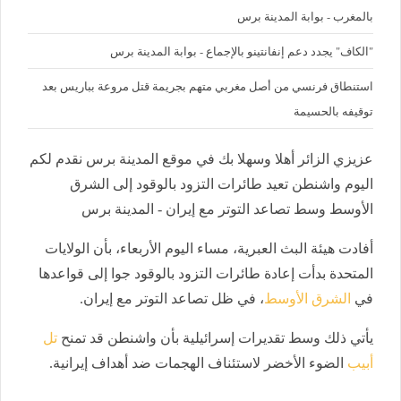
بالمغرب - بوابة المدينة برس
"الكاف" يجدد دعم إنفانتينو بالإجماع - بوابة المدينة برس
استنطاق فرنسي من أصل مغربي متهم بجريمة قتل مروعة بباريس بعد
توقيفه بالحسيمة
عزيزي الزائر أهلا وسهلا بك في موقع المدينة برس نقدم لكم
اليوم واشنطن تعيد طائرات التزود بالوقود إلى الشرق
الأوسط وسط تصاعد التوتر مع إيران - المدينة برس
أفادت هيئة البث العبرية، مساء اليوم الأربعاء، بأن الولايات
المتحدة بدأت إعادة طائرات التزود بالوقود جوا إلى قواعدها
في
الشرق الأوسط
، في ظل تصاعد التوتر مع إيران.
يأتي ذلك وسط تقديرات إسرائيلية بأن واشنطن قد تمنح
تل
أبيب
الضوء الأخضر لاستئناف الهجمات ضد أهداف إيرانية.