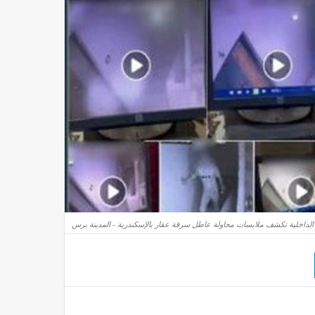
الداخلية تكشف ملابسات محاولة عاطل سرقة عقار بالإسكندرية - المدينة برس