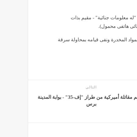
ه معلومات جنائية" - مقيم بذات
ائى هاتفى محمول).
مواد المخدرة ونفى قيامه بمحاولة سرقة
التالى
تحطم مقاتلة أميركية من طراز "إف-35" - بوابة المدينة
برس