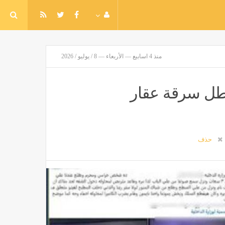
منذ 4 اسابيع — الأربعاء — 8 / يوليو / 2026
طل سرقة عقار
حذف