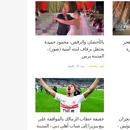
فجر
بالأحضان والرقص، محمود حميدة
قاهرة
يحتفل بزفاف ابنته أمنية (صور) -
المدينة برس
غير مصنف
منذ 20 دقيقة
نيا في نجران
حقيقة خطاب الزمالك بالموافقة على
ثيين -
بيع بيزيرا إلى شباب أهلي دبي - المدينة