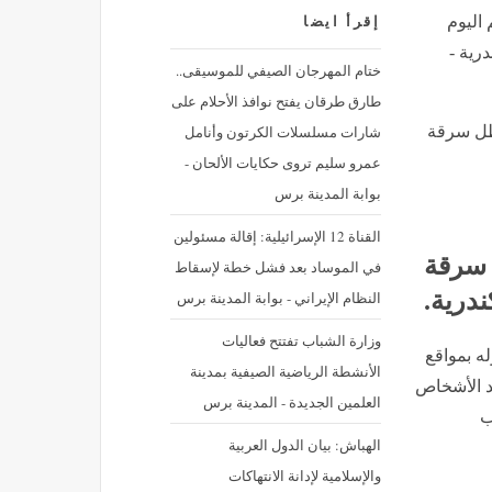
 اليوم
إقرأ ايضا
رية -
ختام المهرجان الصيفي للموسيقى..
طارق طرقان يفتح نوافذ الأحلام على
شارات مسلسلات الكرتون وأنامل
اطل سرقة
عمرو سليم تروى حكايات الألحان -
بوابة المدينة برس
القناة 12 الإسرائيلية: إقالة مسئولين
 سرقة
في الموساد بعد فشل خطة لإسقاط
درية.
النظام الإيراني - بوابة المدينة برس
وزارة الشباب تفتتح فعاليات
ه بمواقع
الأنشطة الرياضية الصيفية بمدينة
د الأشخاص
العلمين الجديدة - المدينة برس
ب
الهباش: بيان الدول العربية
والإسلامية لإدانة الانتهاكات