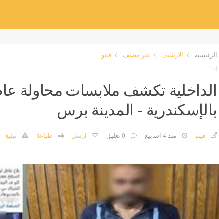
الرئيسية
الارشيف
غير مصنف
فيتو
الداخلية تكشف ملابسات محاولة عا
بالإسكندرية - المدينة برس
فيتو
منذ 4 اسابيع
0 تعليق
ارسل
طباعة
تبليغ