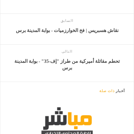
السابق
نقاش هسبريس | فخ الخوارزميات - بوابة المدينة برس
التالى
تحطم مقاتلة أميركية من طراز "إف-35" - بوابة المدينة
برس
أخبار
ذات صلة