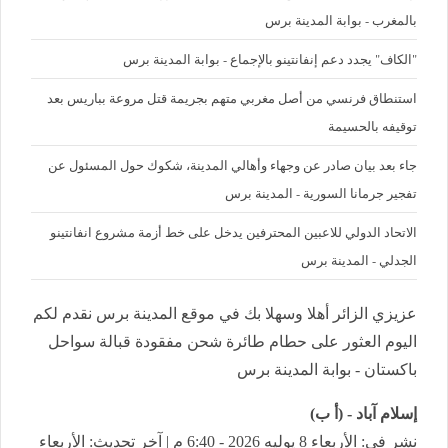
بالمغرب - بوابة المدينة برس
"الكاف" يجدد دعم إنفانتينو بالإجماع - بوابة المدينة برس
استنطاق فرنسي من أصل مغربي متهم بجريمة قتل مروعة بباريس بعد
توقيفه بالحسيمة
جاء بعد بيان صادر عن وجهاء وأهالي المدينة، شكوك حول المسئول عن
تفجير جرمانا السورية - المدينة برس
الاتحاد الدولي للاعبين المحترفين يدخل على خط أزمة مشروع انفانتينو
الجدلي - المدينة برس
عزيزي الزائر أهلا وسهلا بك في موقع المدينة برس نقدم لكم
اليوم العثور على حطام طائرة شحن مفقودة قبالة سواحل
باكستان - بوابة المدينة برس
إسلام آباد - (أ ب)
نشر في: الأربعاء 8 يوليه 2026 - 6:40 م | آخر تحديث: الأربعاء