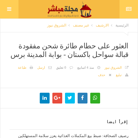
الرئيسية
الارشيف
غير مصنف
الشروق نيوز
العثور على حطام طائرة شحن مفقودة
قبالة سواحل باكستان - بوابة المدينة برس
الشروق نيوز
منذ 4 اسابيع
0 تعليق
ارسل
طباعة
تبليغ
حذف
إقرأ ايضا
رصيف الصحافة: ضبط بيع المكملات الغذائية يعزز سلامة المستهلكين