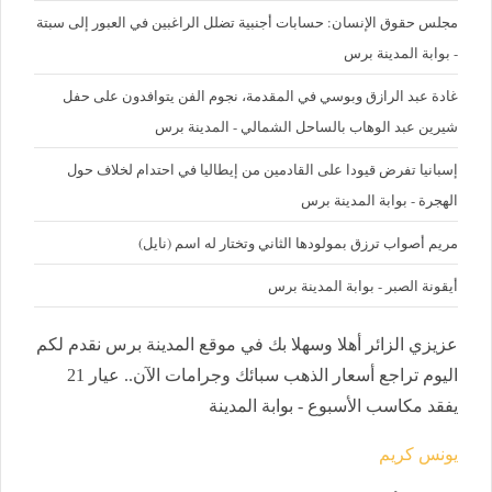
مجلس حقوق الإنسان: حسابات أجنبية تضلل الراغبين في العبور إلى سبتة
- بوابة المدينة برس
غادة عبد الرازق وبوسي في المقدمة، نجوم الفن يتوافدون على حفل
شيرين عبد الوهاب بالساحل الشمالي - المدينة برس
إسبانيا تفرض قيودا على القادمين من إيطاليا في احتدام لخلاف حول
الهجرة - بوابة المدينة برس
مريم أصواب ترزق بمولودها الثاني وتختار له اسم (نايل)
أيقونة الصبر - بوابة المدينة برس
عزيزي الزائر أهلا وسهلا بك في موقع المدينة برس نقدم لكم
اليوم تراجع أسعار الذهب سبائك وجرامات الآن.. عيار 21
يفقد مكاسب الأسبوع - بوابة المدينة
يونس كريم