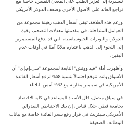
تيسيرية إلى تعزيز الطلب على المعدن النفيس، خاصة مع
تراجع العائد على الأصول الأخرى وضعف الدولار الأمريكي.
ورغم هذه العلاقة، تبقى أسعار الذهب رهينة مجموعة من
العوامل المتداخلة، في مقدمتها معدلات التضخم، وقوة
الدولار، والتوترات الجيوسياسية، التي قد تدفع المستثمرين
إلى اللجوء إلى الذهب باعتباره ملاذًا آمنًا في أوقات عدم
اليقين.
وأظهرت أداة "فيد ووتش" التابعة لمجموعة "سي.إم.إي" أن
الأسواق باتت تتوقع احتمالاً بنسبة 68% لرفع أسعار الفائدة
الأمريكية في سبتمبر مقارنة مع 62% أمس الثلاثاء.
في سياق متصل، قال الأستاذ المساعد في كلية الاقتصاد
بجامعة قطر، جلال قناص، إن بنك الاحتياطي الفيدرالي
الأمريكي سيتريث في قرار رفع سعر الفائدة خاصة مع بيانات
الوظائف الضعيفة.