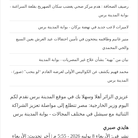
رصيف الصحافة : هدم مركز صحي يغضب سكان الصهريج بقلعة السراغنة -
بوابة المدينة برس
لاميرات لاعب جديد في نهضة بركان - بوابة المدينة برس
منير غانيم وطاقمه ينجحون في تأمين احتفالات عيد العرش بعين السبع
والحي المحمدي
بيان من "بهية" بشأن علاج غير المصريات - بوابة المدينة
محمد فهيم يكشف عن الكواليس الأولى لعرضه القادم “لو بنحب” (صور) -
المدينة برس
عزيزي الزائر أهلا وسهلا بك في موقع المدينة برس نقدم لكم
اليوم وزير الخارجية: مصر تتطلع إلى مواصلة تعزيز الشراكة
الثنائية مع سيشل في مختلف المجالات - بوابة المدينة برس
هايدي صبري
نشر في: الأربعاء 8 يوليه 2026 - 5:55 م | آخر تحديث: الأربعاء