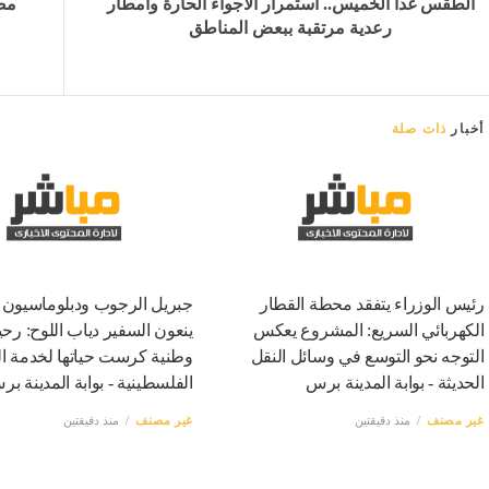
الطقس غدا الخميس.. استمرار الأجواء الحارة وأمطار
مص
رعدية مرتقبة ببعض المناطق
أخبار
ذات صلة
رئيس الوزراء يتفقد محطة القطار
جبريل الرجوب ودبلوماسيون
الكهربائي السريع: المشروع يعكس
ينعون السفير دياب اللوح: رح
التوجه نحو التوسع في وسائل النقل
وطنية كرست حياتها لخدمة ا
الحديثة - بوابة المدينة برس
الفلسطينية - بوابة المدينة ب
غير مصنف
منذ دقيقتين
غير مصنف
منذ دقيقتين