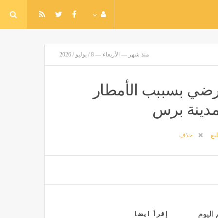
منذ شهر — الأربعاء — 8 / يوليو / 2026
ي انهيار أرضي بسببب الأمطار
لمدينة برس
ليغ
حذف
 اليوم
إقرأ ايضا