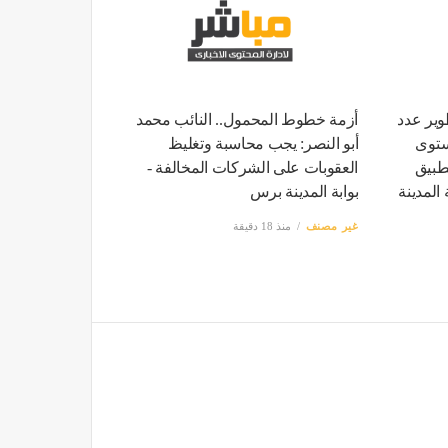
وير عدد
أزمة خطوط المحمول.. النائب محمد
ستوى
أبو النصر: يجب محاسبة وتغليظ
طبيق
العقوبات على الشركات المخالفة -
المدينة
بوابة المدينة برس
غير مصنف
منذ 18 دقيقة