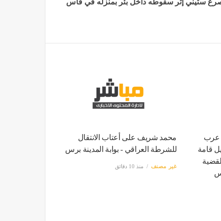
رع ستيني إثر سقوطه داخل بئر بمنزله في فاس
 عرب
محمد شريف على أعتاب الانتقال
يل قامة
للشرطة العراقي - بوابة المدينة برس
لقضية
غير مصنف
منذ 10 دقائق
رس