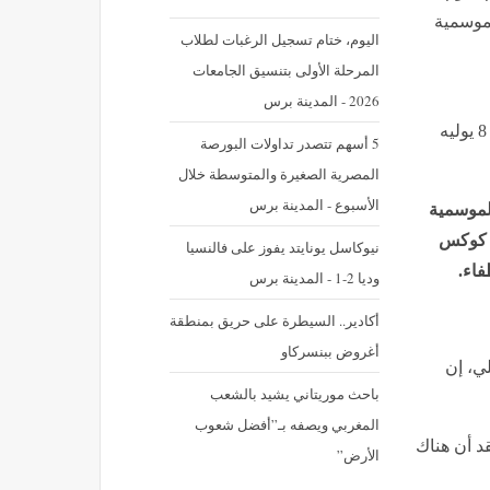
 الموسمية
اليوم، ختام تسجيل الرغبات لطلاب
المرحلة الأولى بتنسيق الجامعات
2026 - المدينة برس
نشر في: الأربعاء 8 يوليه 2026 - 5:48 م | آخر تحديث: الأربعاء 8 يوليه
5 أسهم تتصدر تداولات البورصة
المصرية الصغيرة والمتوسطة خلال
الأسبوع - المدينة برس
الموسمية
ة كوكس
نيوكاسل يونايتد يفوز على فالنسيا
فاء.
وديا 2-1 - المدينة برس
أكادير.. السيطرة على حريق بمنطقة
أغروض ببنسركاو
لي، إن
باحث موريتاني يشيد بالشعب
المغربي ويصفه بـ”أفضل شعوب
د أن هناك
الأرض”