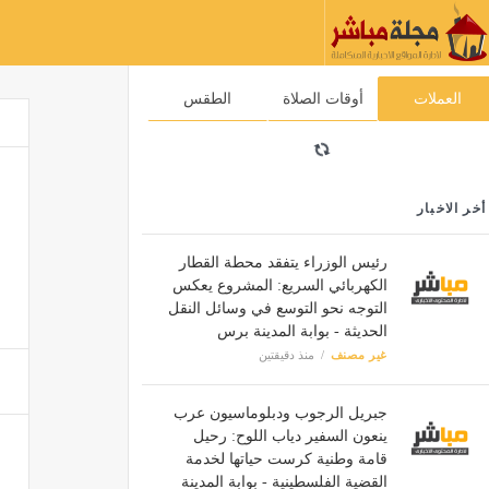
العملات
أوقات الصلاة
الطقس
أخر الاخبار
رئيس الوزراء يتفقد محطة القطار
الكهربائي السريع: المشروع يعكس
التوجه نحو التوسع في وسائل النقل
الحديثة - بوابة المدينة برس
غير مصنف
منذ دقيقتين
جبريل الرجوب ودبلوماسيون عرب
ينعون السفير دياب اللوح: رحيل
قامة وطنية كرست حياتها لخدمة
القضية الفلسطينية - بوابة المدينة