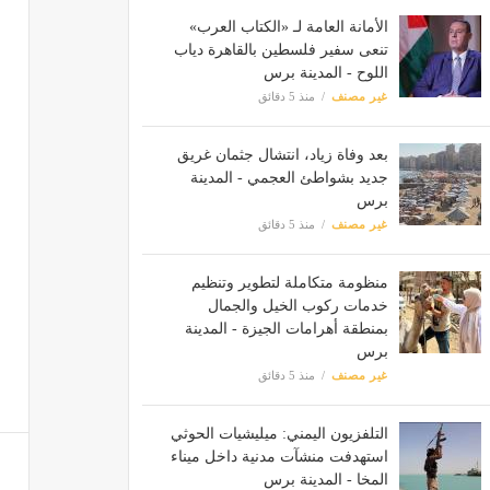
الأمانة العامة لـ «الكتاب العرب»
تنعى سفير فلسطين بالقاهرة دياب
اللوح - المدينة برس
غير مصنف
منذ 5 دقائق
بعد وفاة زياد، انتشال جثمان غريق
جديد بشواطئ العجمي - المدينة
برس
غير مصنف
منذ 5 دقائق
منظومة متكاملة لتطوير وتنظيم
خدمات ركوب الخيل والجمال
بمنطقة أهرامات الجيزة - المدينة
برس
غير مصنف
منذ 5 دقائق
التلفزيون اليمني: ميليشيات الحوثي
استهدفت منشآت مدنية داخل ميناء
المخا - المدينة برس