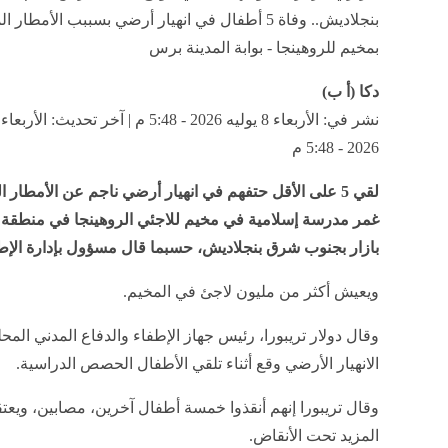
بنجلاديش.. وفاة 5 أطفال في انهيار أرضي بسببب الأمطار
بمخيم للروهينجا - بوابة المدينة برس
دكا (أ ب)
2026 - 5:48 م
لقي 5 على الأقل حتفهم في انهيار أرضي ناجم عن الأمطار 
غمر مدرسة إسلامية في مخيم للاجئي الروهينجا في منطق
بازار بجنوب شرق بنجلاديش، حسبما قال مسؤول بإدارة الإط
ويعيش أكثر من مليون لاجئ في المخيم.
وقال دولار تريبورا، رئيس جهاز الإطفاء والدفاع المدني المح
الانهيار الأرضي وقع أثناء تلقي الأطفال الحصص الدراسية.
وقال تريبورا إنهم أنقذوا خمسة أطفال آخرين، مصابين، ويعتق
المزيد تحت الأنقاض.