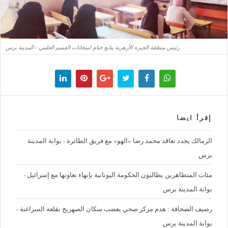
رئيس منطقة الجيزة الأزهرية يتابع ختام امتحانات القسم العلمي - المدينة برس
إقرأ ايضا
الزمالك يجدد تعاقد محمد رضا «الهو» مع فريق الطائرة - بوابة المدينة
برس
مئات المتظاهرين يطالبون الحكومة اليونانية بإنهاء تعاونها مع إسرائيل -
بوابة المدينة برس
رصيف الصحافة : هدم مركز صحي يغضب سكان الصهريج بقلعة السراغنة -
بوابة المدينة برس