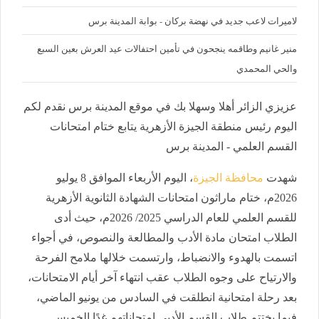
لاميرات لاعب جديد في نهضة بركان - بوابة المدينة برس
منير غانيم وطاقمه ينجحون في تأمين احتفالات عيد العرش بعين السبع
والحي المحمدي
عزيزي الزائر أهلا وسهلا بك في موقع المدينة برس نقدم لكم
اليوم رئيس منطقة الجيزة الأزهرية يتابع ختام امتحانات
القسم العلمي - المدينة برس
شهدت
محافظة الجيزة
، اليوم الأربعاء الموافق 8 يوليو
2026م، ختام ماراثون امتحانات الشهادة الثانوية الأزهرية
للقسم العلمي للعام الدراسي 2025/ 2026م، حيث أدى
الطلاب امتحان مادة الأدب والمطالعة والنصوص، في أجواء
اتسمت بالهدوء والانضباط، وارتسمت خلالها ملامح الفرحة
والارتياح على وجوه الطلاب عقب انتهاء آخر أيام الامتحانات،
بعد رحلة امتحانية انطلقت في السادس من يونيو الماضي،
فيما يختتم طلاب القسم الأدبي امتحاناتهم غدًا الخميس