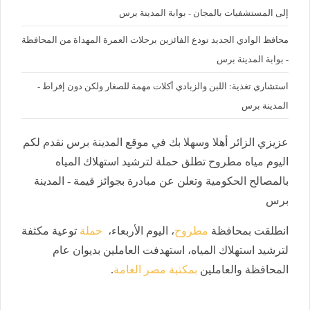
إلى المستشفيات بالمجان - بوابة المدينة برس
محافظ الوادي الجديد تودع الفائزين برحلات العمرة المهداة من المحافظة
- بوابة المدينة برس
استشاري تغذية: اللبن والزبادي أكلات مهمة للصغار ولكن دون إفراط -
المدينة برس
عزيزي الزائر أهلا وسهلا بك في موقع المدينة برس نقدم لكم
اليوم مياه مطروح تطلق حملة لترشيد استهلاك المياه
بالمصالح الحكومية وتعلن عن مبادرة بجوائز قيمة - المدينة
برس
انطلقت بمحافظة
مطروح
، اليوم الأربعاء،
حملة
توعية مكثفة
لترشيد استهلاك المياه، استهدفت العاملين بديوان عام
المحافظة والعاملين
بمكتبة مصر العامة
.