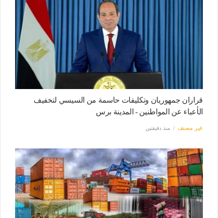
قراران جمهوريان وتكليفات حاسمة من السيسي لتخفيف
الأعباء عن المواطنين - المدينة برس
غير مصنف
منذ دقيقتين