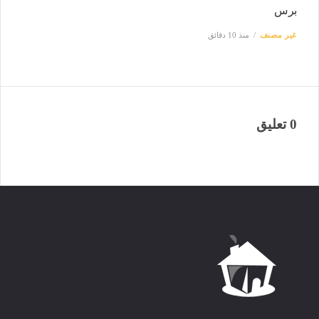
برس
غير مصنف
منذ 10 دقائق
0 تعليق