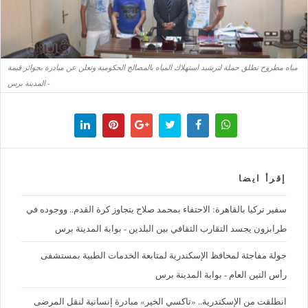
مياه مطروح تطلق حملة لترشيد استهلاك المياه بالمصالح الحكومية وتعلن عن مبادرة بجوائز قيمة
- المدينة برس
إقرأ ايضا
سفير تركيا بالقاهرة: الاحتفاء بمحمد صلاح يتجاوز كرة القدم.. ووجوده في
طرابزون يجسد التقارب الثقافي بين البلدين - بوابة المدينة برس
جولة مفاجئة لمحافظ الإسكندرية لمتابعة الخدمات الطبية بمستشفى
رأس التين العام - بوابة المدينة برس
انطلقت من الإسكندرية.. «تاكسي الخير» مبادرة إنسانية لنقل المرضى