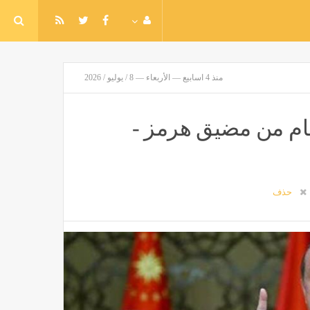
منذ 4 اسابيع — الأربعاء — 8 / يوليو / 2026
لغام من مضيق هرمز -
حذف