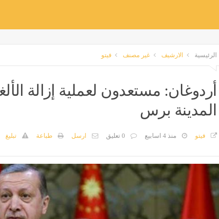
الرئيسية
الارشيف
غير مصنف
فيتو
أردوغان: مستعدون لعملية إزالة الأ
المدينة برس
فيتو
منذ 4 اسابيع
0 تعليق
ارسل
طباعة
تبليغ