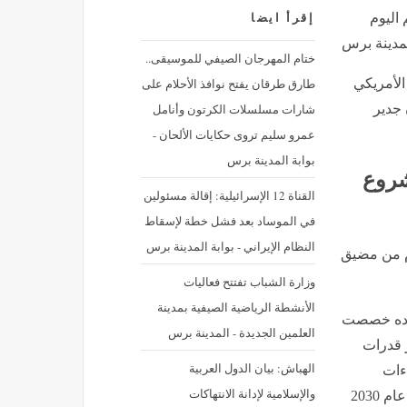
 اليوم
إقرأ ايضا
لمدينة برس
ختام المهرجان الصيفي للموسيقى..
طارق طرقان يفتح نوافذ الأحلام على
الأمريكي
شارات مسلسلات الكرتون وأنامل
 جدير
عمرو سليم تروى حكايات الألحان -
بوابة المدينة برس
 لمشروع
القناة 12 الإسرائيلية: إقالة مسئولين
في الموساد بعد فشل خطة لإسقاط
النظام الإيراني - بوابة المدينة برس
ام من مضيق
وزارة الشباب تفتتح فعاليات
الأنشطة الرياضية الصيفية بمدينة
بلاده خصصت
العلمين الجديدة - المدينة برس
 قدرات
الهباش: بيان الدول العربية
ءات
والإسلامية لإدانة الانتهاكات
اللازمة للوصول إلى هدف الإنفاق الدفاعي بنسبة 5% بحلول عام 2030