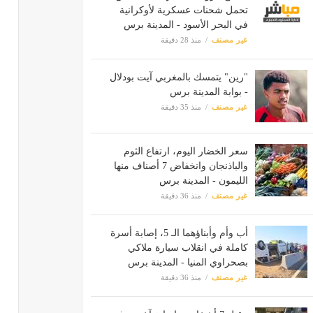
تحمل شحنات عسكرية لأوكرانية
في البحر الأسود - المدينة برس
غير مصنف
منذ 28 دقيقة
"رين" يتمسك بالمغربي آيت بودلال
- بوابة المدينة برس
غير مصنف
منذ 35 دقيقة
سعر الخضار اليوم، ارتفاع الثوم
والباذنجان وانخفاض 7 أصناف منها
الليمون - المدينة برس
غير مصنف
منذ 36 دقيقة
أب وأم وأبناؤهما الـ 5، إصابة أسرة
كاملة في انقلاب سيارة ملاكي
بصحراوي المنيا - المدينة برس
غير مصنف
منذ 36 دقيقة