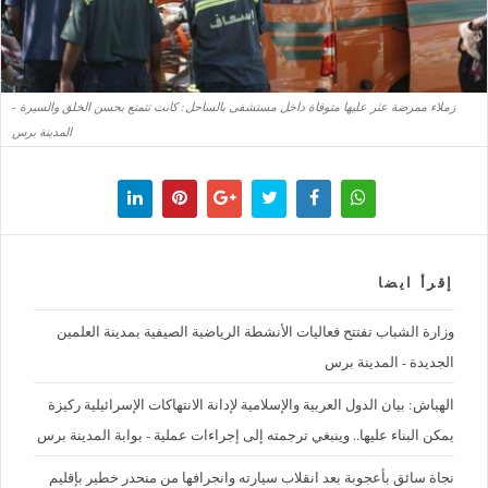
زملاء ممرضة عثر عليها متوفاة داخل مستشفى بالساحل: كانت تتمتع بحسن الخلق والسيرة -
المدينة برس
إقرأ ايضا
وزارة الشباب تفتتح فعاليات الأنشطة الرياضية الصيفية بمدينة العلمين
الجديدة - المدينة برس
الهباش: بيان الدول العربية والإسلامية لإدانة الانتهاكات الإسرائيلية ركيزة
يمكن البناء عليها.. وينبغي ترجمته إلى إجراءات عملية - بوابة المدينة برس
نجاة سائق بأعجوبة بعد انقلاب سيارته وانجرافها من منحدر خطير بإقليم