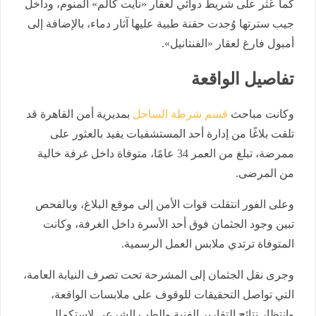
كما عُثر على شريط دوائي لعقار «نايت كالم» المنوم، وداخل
جيب سترتها وُجدت حقنة طبية عليها آثار دماء، بالإضافة إلى
أمبول فارغ لعقار «الفنتانيل».
تفاصيل الواقعة
وكانت مباحث
قسم شرطة الساحل
بمديرية أمن القاهرة قد
تلقت بلاغًا من إدارة أحد المستشفيات يفيد بالعثور على
ممرضة، تبلغ من العمر 34 عامًا، متوفاة داخل غرفة خالية
من المرضى.
وعلى الفور انتقلت قوات الأمن إلى موقع البلاغ، وبالفحص
تبين وجود الجثمان فوق أحد الأسرة داخل الغرفة، وكانت
المتوفاة ترتدي ملابس العمل الرسمية.
وجرى نقل الجثمان إلى المشرحة تحت تصرف النيابة العامة،
التي تواصل التحقيقات للوقوف على ملابسات الواقعة،
وانتظار نتائج التقارير الفنية والطب الشرعي لاستكمال