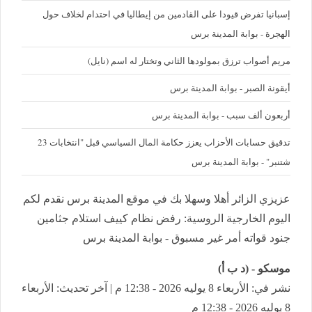
إسبانيا تفرض قيودا على القادمين من إيطاليا في احتدام لخلاف حول
الهجرة - بوابة المدينة برس
مريم أصواب ترزق بمولودها الثاني وتختار له اسم (نايل)
أيقونة الصبر - بوابة المدينة برس
أربعون ألف سبب - بوابة المدينة برس
تدقيق حسابات الأحزاب يعزز حكامة المال السياسي قبل "انتخابات 23
شتنبر" - بوابة المدينة برس
عزيزي الزائر أهلا وسهلا بك في موقع المدينة برس نقدم لكم
اليوم الخارجية الروسية: رفض نظام كييف استلام جثامين
جنود قواته أمر غير مسبوق - بوابة المدينة برس
موسكو - (د ب أ)
نشر في: الأربعاء 8 يوليه 2026 - 12:38 م | آخر تحديث: الأربعاء
8 يوليه 2026 - 12:38 م