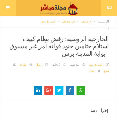
الرئيسية
الارشيف
غير مصنف
الشروق نيوز
الخارجية الروسية: رفض نظام كييف
استلام جثامين جنود قواته أمر غير مسبوق
- بوابة المدينة برس
الشروق نيوز
منذ شهر
0 تعليق
ارسل
طباعة
تبليغ
حذف
إقرأ ايضا