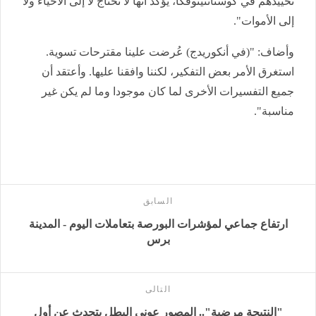
تحييدهم في كوستانتينوفكا، يؤكد أنها لا تحتاج لا إلى الأحياء ولا
إلى الأموات".
وأضاف: "(في أنكوريدج) عُرضت علينا مقترحات تسوية.
استغرق الأمر بعض التفكير، لكننا وافقنا عليها. وأعتقد أن
جميع التفسيرات الأخرى لما كان موجودا وما لم يكن غير
مناسبة".
السابق
ارتفاع جماعي لمؤشرات البورصة بتعاملات اليوم - المدينة
برس
التالى
"النتيجة مرضية".. المصور عوني البطل يتحدث عن أول