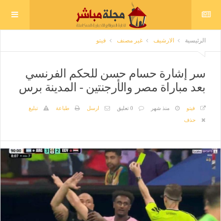
الرئيسية
الارشيف
غير مصنف
فيتو
سر إشارة حسام حسن للحكم الفرنسي
بعد مباراة مصر والأرجنتين - المدينة برس
فيتو
منذ شهر
0 تعليق
ارسل
طباعة
تبليغ
حذف