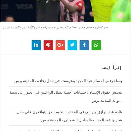
سر إشارة حسام حسن للحكم الفرنسي بعد مباراة مصر والأرجنتين - المدينة برس
إقرأ ايضا
وصلة رقص لحسام عبد المجيد وعروسته في حفل زفافه - المدينة برس
مجلس حقوق الإنسان: حسابات أجنبية تضلل الراغبين في العبور إلى سبتة
- بوابة المدينة برس
غادة عبد الرازق وبوسي في المقدمة، نجوم الفن يتوافدون على حفل
شيرين عبد الوهاب بالساحل الشمالي - المدينة برس