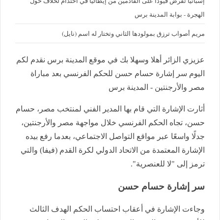
إسبانيا تفرض قيودا على القادمين من إيطاليا في احتدام لخلاف حول
الهجرة - بوابة المدينة برس
مريم أصواب ترزق بمولودها الثاني وتختار له اسم (نايل)
عزيزي الزائر أهلا وسهلا بك في موقع المدينة برس نقدم لكم
اليوم سر إشارة حسام حسن للحكم الفرنسي بعد مباراة
مصر والأرجنتين - المدينة برس
أثارت الإشارة التي قام بها المدير الفني لمنتخب مصر، حسام
حسن، تجاه الحكم الفرنسي خلال مواجهة مصر والأرجنتين،
جدلًا واسعًا عبر مواقع التواصل الاجتماعي، بعدما رفع بيده
الإشارة المعتمدة من الاتحاد الدولي لكرة القدم (فيفا) والتي
ترمز إلى "لا للعنصرية".
سر إشارة حسام حسن
وجاءت الإشارة في أعقاب احتساب الحكم الهدف الثالث