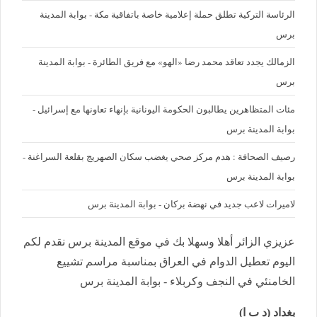
الرئاسة التركية تطلق حملة إعلامية خاصة باتفاقية مكة - بوابة المدينة
برس
الزمالك يجدد تعاقد محمد رضا «الهو» مع فريق الطائرة - بوابة المدينة
برس
مئات المتظاهرين يطالبون الحكومة اليونانية بإنهاء تعاونها مع إسرائيل -
بوابة المدينة برس
رصيف الصحافة : هدم مركز صحي يغضب سكان الصهريج بقلعة السراغنة -
بوابة المدينة برس
لاميرات لاعب جديد في نهضة بركان - بوابة المدينة برس
عزيزي الزائر أهلا وسهلا بك في موقع المدينة برس نقدم لكم
اليوم تعطيل الدوام في العراق بمناسبة مراسم تشييع
الخامنئي في النجف وكربلاء - بوابة المدينة برس
بغداد (د ب ا)