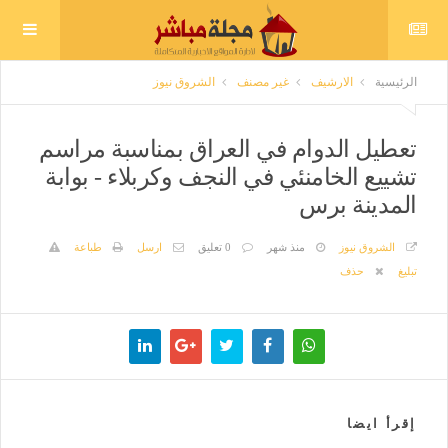
الرئيسية
الارشيف
غير مصنف
الشروق نيوز
تعطيل الدوام في العراق بمناسبة مراسم
تشييع الخامنئي في النجف وكربلاء - بوابة
المدينة برس
الشروق نيوز
منذ شهر
0 تعليق
ارسل
طباعة
تبليغ
حذف
إقرأ ايضا