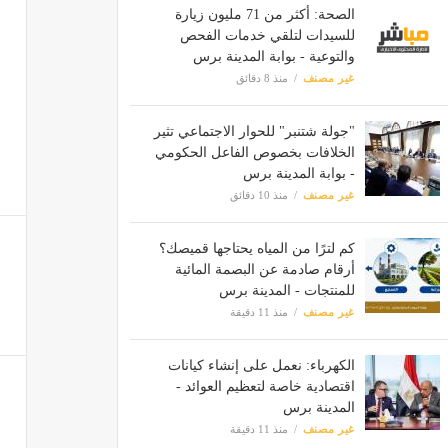
الصحة: أكثر من 71 مليون زيارة
للسيدات لتلقي خدمات الفحص
والتوعية - بوابة المدينة برس
غير مصنف
منذ 8 دقائق
"جولة شتنبر" للحوار الاجتماعي تثير
الخلافات بخصوص الفاعل الحكومي
- بوابة المدينة برس
غير مصنف
منذ 10 دقائق
كم لترًا من المياه يحتاجها قميصك؟
أرقام صادمة عن البصمة المائية
للمنتجات - المدينة برس
غير مصنف
منذ 11 دقيقة
الكهرباء: نعمل على إنشاء كيانات
اقتصادية خاصة لتعظيم العوائد -
المدينة برس
غير مصنف
منذ 11 دقيقة