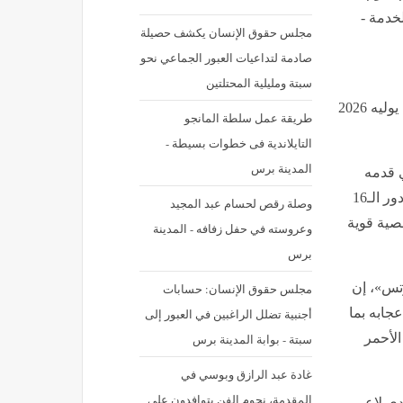
لخدمة -
مجلس حقوق الإنسان يكشف حصيلة
صادمة لتداعيات العبور الجماعي نحو
سبتة ومليلية المحتلتين
نشر في: الثلاثاء 7 يوليه 2026 - 8:05 م | آخر تحديث: الثلاثاء 7 يوليه 2026
طريقة عمل سلطة المانجو
التايلاندية فى خطوات بسيطة -
المدينة برس
ي قدمه
منتخب مصر خلال الشوط الأول أمام الأرجنتين في مواجهة دور الـ16
وصلة رقص لحسام عبد المجيد
وا بشخصية قوية
وعروسته في حفل زفافه - المدينة
برس
رتس»، إن
مجلس حقوق الإنسان: حسابات
جابه بما
أجنبية تضلل الراغبين في العبور إلى
الأحمر
سبتة - بوابة المدينة برس
غادة عبد الرازق وبوسي في
المقدمة، نجوم الفن يتوافدون على
دى لاعبي