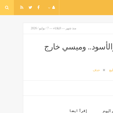
منذ شهر — الثلاثاء — 7 / يوليو / 2026
والأسود.. وميسي خارج
ليغ
حذف
 اليوم
إقرأ ايضا