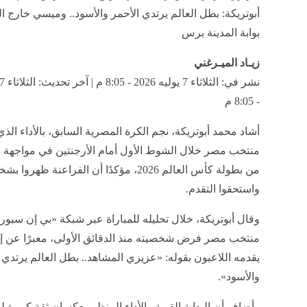
أبوتريكة: بطل العالم يرتدي الأحمر والأسود.. وميسي خارج ا
بوابة المدينة برس
زيـاد الميـرغني
- 8:05 م
أشاد محمد أبوتريكة، نجم الكرة المصرية السابق، بالأداء الذ
من بطولة كأس العالم 2026، مؤكدًا أن الفراعنة ظهر
واستحقوا التقدم.
وقال أبوتريكة، خلال تحليله للمباراة عبر شبكة «بي إن سبو
منتخب مصر فرض شخصيته منذ الدقائق الأولى، معبرًا عن إع
يقدمه اللاعبون بقوله: «عزيزي المشاهد.. بطل العالم يرتدي 
والأسود».
وأضاف أن البداية القوية والأداء المنظم يعكسان ثقة كبيرة ل