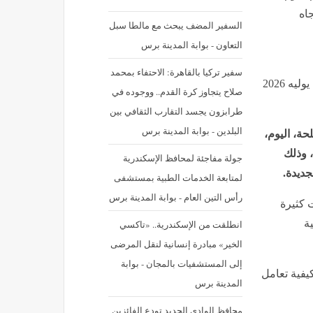
اه
السفير المضف يبحث مع مالطا سبل
التعاون - بوابة المدينة برس
سفير تركيا بالقاهرة: الاحتفاء بمحمد
نشر في: الثلاثاء 7 يوليه 2026 - 1:32 م | آخر تحديث: الثلاثاء 7 يوليه 2026
صلاح يتجاوز كرة القدم.. ووجوده في
طرابزون يجسد التقارب الثقافي بين
البلدين - بوابة المدينة برس
حة، اليوم،
، وذلك
جولة مفاجئة لمحافظ الإسكندرية
جديدة.
لمتابعة الخدمات الطبية بمستشفى
رأس التين العام - بوابة المدينة برس
 كثيرة
ية
انطلقت من الإسكندرية.. «تاكسي
الخير» مبادرة إنسانية لنقل المرضى
إلى المستشفيات بالمجان - بوابة
يفية تعامل
المدينة برس
محافظ الوادي الجديد تودع الفائزين