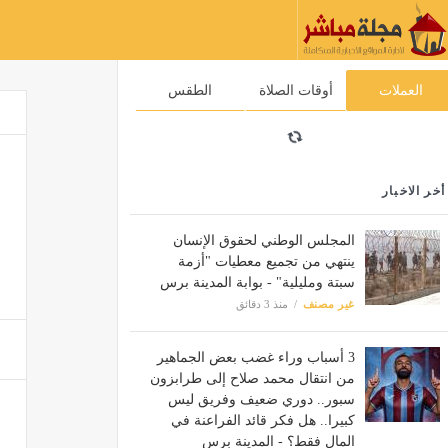
العملات
أوقات الصلاة
الطقس
أخر الاخبار
المجلس الوطني لحقوق الإنسان
ينتهي من تجميع معطيات "أزمة
سبتة ومليلية" - بوابة المدينة برس
غير مصنف
منذ 3 دقائق
3 أسباب وراء غضب بعض الجماهير
من انتقال محمد صلاح إلى طرابزون
سبور.. دوري ضعيف وفريق ليس
كبيرا.. هل فكر قائد الفراعنة في
المال فقط؟ - المدينة برس