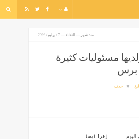
منذ شهر — الثلاثاء — 7 / يوليو / 2026
ديها مسئوليات كثيرة
ة برس
ليغ
حذف
 اليوم
إقرأ ايضا