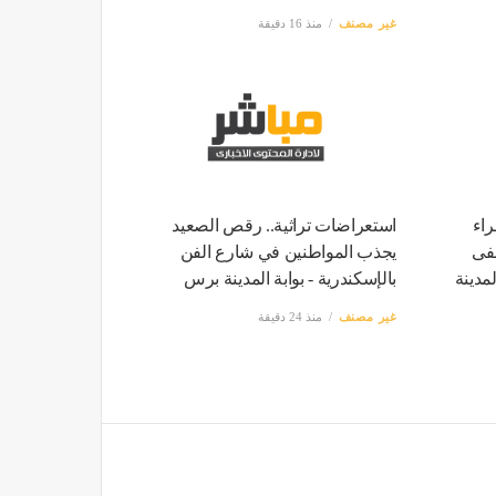
غير مصنف
منذ 16 دقيقة
اء
استعراضات تراثية.. رقص الصعيد
فى
يجذب المواطنين في شارع الفن
مدينة
بالإسكندرية - بوابة المدينة برس
غير مصنف
منذ 24 دقيقة