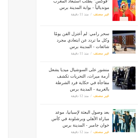
"فوكس" يطلب استبعاد المغرب
مونديالياً - بوابة المدينة برس
غير مصنف
منذ 11 دقيقة
سحر رامي: لم أعتزل الفن يومًا
وكل ما تردد عن ابتعادي مجرد
شائعات - المدينة برس
غير مصنف
منذ 11 دقيقة
منشور على السوشيال ميديا يشعل
أزمة ميراث، التحريات تكشف
مفاجأة في حكاية فرد الشرطة
بالغربية - المدينة برس
غير مصنف
منذ 12 دقيقة
بعد وصول البعثة لإسبانيا، موعد
مباراة الأهلي وبرشلونة في كأس
خوان جامبر - المدينة برس
غير مصنف
منذ 12 دقيقة