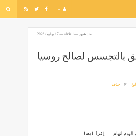
منذ شهر — الثلاثاء — 7 / يوليو / 2026
بق بالتجسس لصالح روسيا
ليغ
حذف
اليوم اتهام
إقرأ ايضا