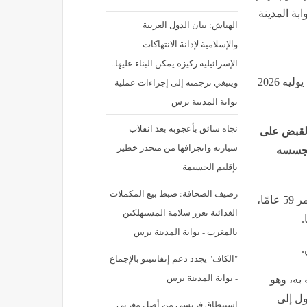
ة المدينة
الهباش: بيان الدول العربية
والإسلامية لإدانة الانتهاكات
الإسرائيلية ركيزة يمكن البناء عليها..
وينبغي ترجمته إلى إجراءات عملية -
نشر في: الثلاثاء 7 يوليه 2026 - 7:16 م | آخر تحديث: الثلاثاء 7 يوليه 2026
بوابة المدينة برس
نجاة سائق بأعجوبة بعد انقلاب
 القبض على
سيارته وانجرافها من منحدر خطير
 تجسسه
بإقليم الحسيمة
رصيف الصحافة: ضبط بيع المكملات
وأعلن مكتب الادعاء العام في روما أن الرجل، البالغ من العمر 59 عامًا،
الغذائية يعزز سلامة المستهلكين
.
بالمغرب - بوابة المدينة برس
.
"الكاف" يجدد دعم إنفانتينو بالإجماع
- بوابة المدينة برس
 به، وهو
ول إلى
استنطاق فرنسي من أصل مغربي