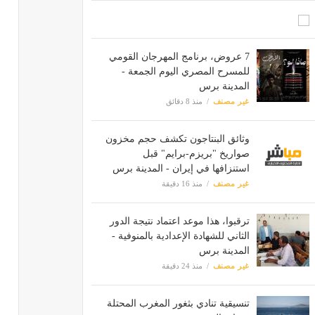
7 عروض، برنامج المهرجان القومي
للمسرح المصري اليوم الجمعة -
المدينة برس
غير مصنف
منذ 8 دقائق
وثائق البنتاجون تكشف حجم مخزون
صواريخ "بريزم-برايم" قبل
استنزافها في إيران - المدينة برس
غير مصنف
منذ 16 دقيقة
ترقبوا، هذا موعد اعتماد نتيجة الدور
الثاني للشهادة الإعدادية بالمنوفية -
المدينة برس
غير مصنف
منذ 24 دقيقة
تنسيقية تنادي بثغور المغرب المحتلة