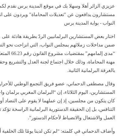
عزيزي الزائر أهلا وسهلا بك في موقع المدينة برس نقدم لكم
مستشارون يدافعون عن "تعديلات المحاماة" ويردون على ان
النواب - بوابة المدينة برس
اختار بعض المستشارين البرلمانيين الردّ بطريقة هادئة على م
ضمن مداخلات زملائهم بمجلس النواب، التي انزاحت نحو ال
“مدى إلمامهم” بمقتضيات 
مهنة المحاماة، وذلك خلال اجتماع لجنة العدل والتشريع وحق
بالغرفة البرلمانية الثانية.
وقال مصطفى الدحماني، عضو فريق التجمع الوطني للأحرا
المستشارين، اليوم الثلاثاء، إن “البرلمان المغربي برلمان وا
كان يتكون من مجلسين، إذ إن عملهما لا يقوم على التضاد أو 
التنافس، بل إن الحقيقة الدستورية البرلمانية الراسخة تؤكد 
العمل والاشتغال والانضباط لأحكام الدستور”.
وأضاف الدحماني في كلمته: “لم تكن لدينا يومًا تلك الخلفية أو