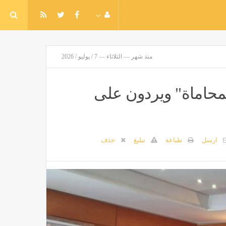
منذ شهر — الثلاثاء — 7 / يوليو / 2026
محاماة" ويردون على
ارسل
طباعة
تبليغ
حذف