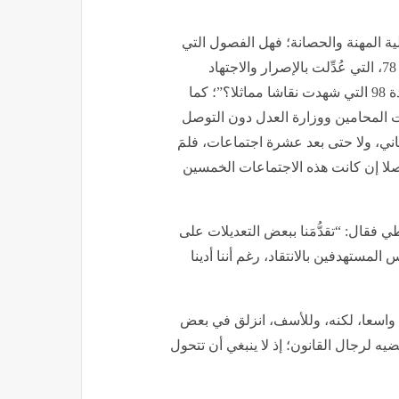
ة المهنة والحصانة؛ فهل الفصول التي
عُدِّلت بهذه الطريقة تفتقر إلى الاستقلالية؟ ألا تتضمن المادة 78، التي عُدِّلت بالإصرار والاجتهاد
والنقاش المستفيض، حتى بلغت صيغتها الحالية؟ ومعها المادة 98 التي شهدت نقاشا مماثلا؟”؛ كما
5 لقاء بين جمعية هيئات المحامين ووزارة العدل دون التوصل
لثاني، ولا حتى بعد عشرة اجتماعات، فلمَ
أصلا إن كانت هذه الاجتماعات الخمسين
فقال: “تقدُّمَنا ببعض التعديلات على
مستهدفين بالانتقاد، رغم أننا أدينا
 واسعا، لكنه، وللأسف، انزلق في بعض
 لرجال القانون؛ إذ لا ينبغي أن تتحول