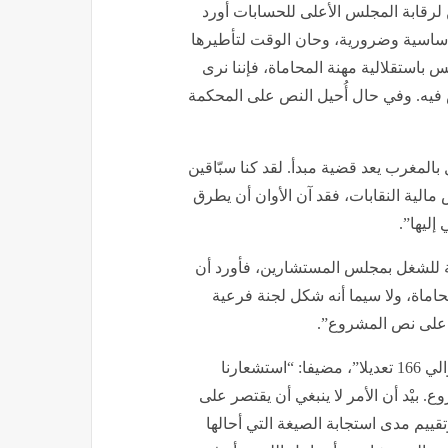
لمحامين لرقابة المجلس الأعلى للحسابات أورد
ة أساسية وضرورية، وحان الوقت لتأطيرها
س باستقلالية مهنة المحاماة، فإننا نرى
ش فيه. وفي حال أُحيل النص على المحكمة
 بالمغرب يعد قضية مبدأ. لقد كنا سبّاقين
 للحسابات، سنة 2022، إلى افتحاص مالية النقابات، فقد آن الأوان أن يطرق
إليها”.
ة للشغل بمجلس المستشارين، فأورد أن
ماة، ولا سيما أنه شكل لجنة فرعية
ا على نص المشروع”.
وأشار النازهي كذلك إلى أن “عدد التعديلات المقترحة بلغ حوالي 166 تعديلا”، مضيفا: “استشعارنا
 بيْد أن الأمر لا ينبغي أن يقتصر على
يم مدى استجابة الصيغة التي أحالها