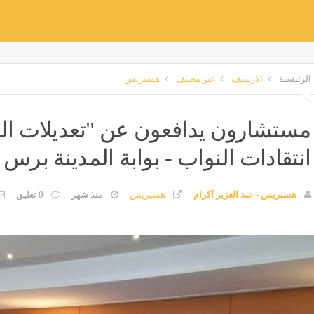
الرئيسية
الارشيف
غير مصنف
هسبريس
مستشارون يدافعون عن "تعديلات ال
انتقادات النواب - بوابة المدينة برس
هسبريس - عبد العزيز أكرام
هسبريس
منذ شهر
0 تعليق