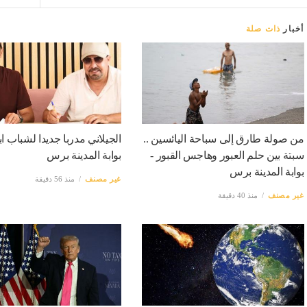
أخبار
ذات صلة
من صولة طارق إلى سباحة اليائسين ..
الجيلاني مدربا جديدا لشباب اب
سبتة بين حلم العبور وهاجس القبور -
بوابة المدينة برس
بوابة المدينة برس
غير مصنف
منذ 56 دقيقة
غير مصنف
منذ 40 دقيقة