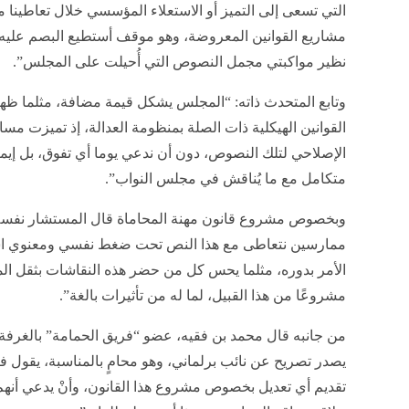
التي تسعى إلى التميز أو الاستعلاء المؤسسي خلال تعاطينا 
مشاريع القوانين المعروضة، وهو موقف أستطيع البصم عليه
نظير مواكبتي مجمل النصوص التي أُحيلت على المجلس”.
وتابع المتحدث ذاته: “المجلس يشكل قيمة مضافة، مثلما ظ
القوانين الهيكلية ذات الصلة بمنظومة العدالة، إذ تميزت 
الإصلاحي لتلك النصوص، دون أن ندعي يوما أي تفوق، بل إيما
متكامل مع ما يُناقش في مجلس النواب”.
وبخصوص مشروع قانون مهنة المحاماة قال المستشار نفسه: “
ممارسين نتعاطى مع هذا النص تحت ضغط نفسي ومعنوي استث
الأمر بدوره، مثلما يحس كل من حضر هذه النقاشات بثقل ا
مشروعًا من هذا القبيل، لما له من تأثيرات بالغة”.
من جانبه قال محمد بن فقيه، عضو “فريق الحمامة” بالغرفة ال
يصدر تصريح عن نائب برلماني، وهو محامٍ بالمناسبة، يقول 
تقديم أي تعديل بخصوص مشروع هذا القانون، وأنْ يدعي أنهم 