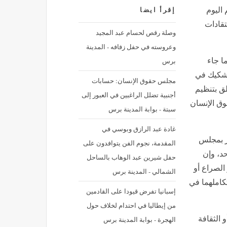
 اليوم
إقرأ ايضا
تقادات
وصلة رقص لحسام عبد المجيد
وعروسته في حفل زفافه - المدينة
برس
ا جاء
تشكيك في
مجلس حقوق الإنسان: حسابات
مشروع القانون رقم 66.23 المتعلق بتنظيم
أجنبية تضلل الراغبين في العبور إلى
وق الإنسان
سبتة - بوابة المدينة برس
غادة عبد الرازق وبوسي في
ر بمجلس
المقدمة، نجوم الفن يتوافدون على
حد، وإن
حفل شيرين عبد الوهاب بالساحل
الصراع أو
الشمالي - المدينة برس
تكاملهما في
إسبانيا تفرض قيودا على القادمين
من إيطاليا في احتدام لخلاف حول
 الثقافة
الهجرة - بوابة المدينة برس