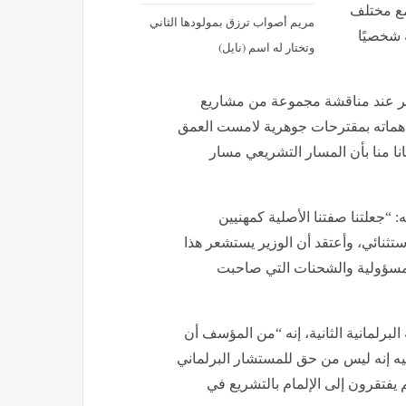
مع مختلف
مريم أصواب ترزق بمولودها الثاني
 شخصيًا
وتختار له اسم (نايل)
هر عند مناقشة مجموعة من مشاريع
مساهماته بمقترحات جوهرية لامست العمق
نا منا بأن المسار التشريعي مسار
جعلتنا صفتنا الأصلية كمهنيين
نائي، وأعتقد أن الوزير يستشعر هذا
لمسؤولية والشحنات التي صاحبت
برلمانية الثانية، إنه “من المؤسف أن
فيه إنه ليس من حق للمستشار البرلماني
يفتقرون إلى الإلمام بالتشريع في