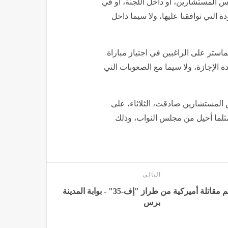
س المستشارين، أو داخل اللجنة، أو في
التي توافقنا عليها، ولا سيما داخل
استر على الراغبين في اجتياز مباراة
الإجازة، ولا سيما مع الصعوبات التي
 المستشارين صادقت، الثلاثاء، على
ة المحاماة، مثلما أحيل من مجلس النواب، وذلك
التالى
تحطم مقاتلة أميركية من طراز "إف-35" - بوابة المدينة
برس