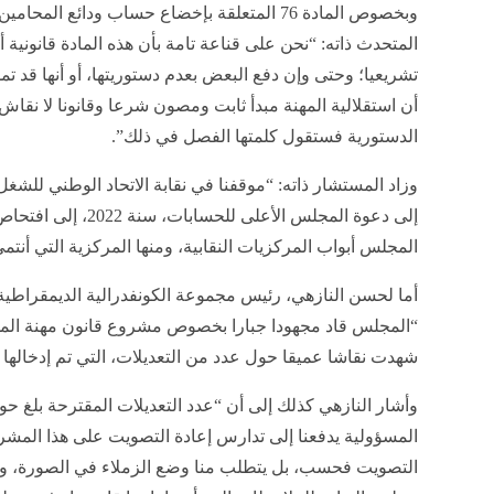
وبخصوص المادة 76 المتعلقة بإخضاع حساب ودائع ا
المتحدث ذاته: “نحن على قناعة تامة بأن هذه المادة قانوني
تشريعيا؛ وحتى وإن دفع البعض بعدم دستوريتها، أو أنها قد تم
أن استقلالية المهنة مبدأ ثابت ومصون شرعا وقانونا لا نقا
الدستورية فستقول كلمتها الفصل في ذلك”.
وزاد المستشار ذاته: “موقفنا في نقابة الاتحاد الوطني للشغل
إلى دعوة المجلس الأعلى
المجلس أبواب المركزيات النقابية، ومنها المركزية التي أنتمي 
أما لحسن النازهي، رئيس مجموعة الكونفدرالية الديمقراطي
“المجلس قاد مجهودا جبارا بخصوص مشروع قانون مهنة المحا
شهدت نقاشا عميقا حول عدد من التعديلات، التي تم إدخاله
المسؤولية يدفعنا إلى تدارس إعادة التصويت على هذا المشروع.
التصويت فحسب، بل يتطلب منا وضع الزملاء في الصورة، وتقي