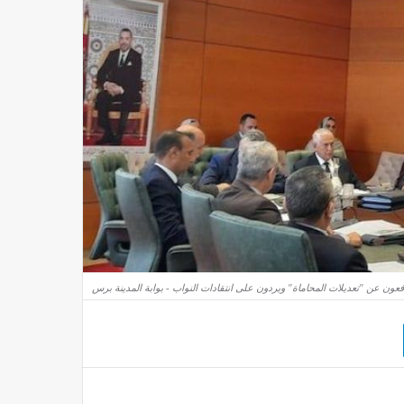
ون عن "تعديلات المحاماة" ويردون على انتقادات النواب - بوابة المدينة برس