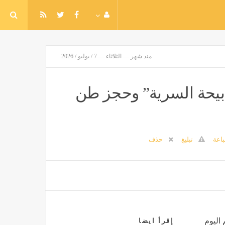
منذ شهر — الثلاثاء — 7 / يوليو / 2026
بيحة السرية” وحجز طن
اعة
تبليغ
حذف
 اليوم
إقرأ ايضا