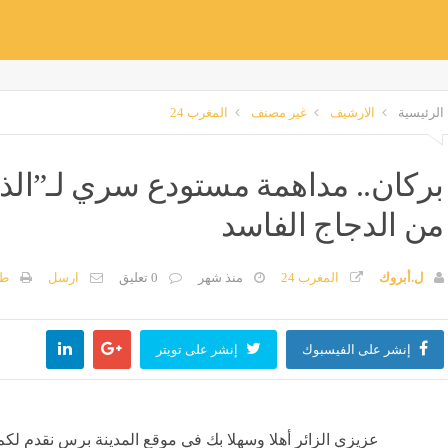
الرئيسية
الارشيف
غير مصنف
المغرب 24
بركان.. مداهمة مستودع سري لـ”الذ
من الدجاج الفاسد ​
ل.أبروك
المغرب 24
منذ شهر
0 تعليق
ارسل
طب
إنشر على الفيسبوك
إنشر على تويتر
عزيزي الزائر أهلا وسهلا بك في موقع المدينة برس نقدم لكم