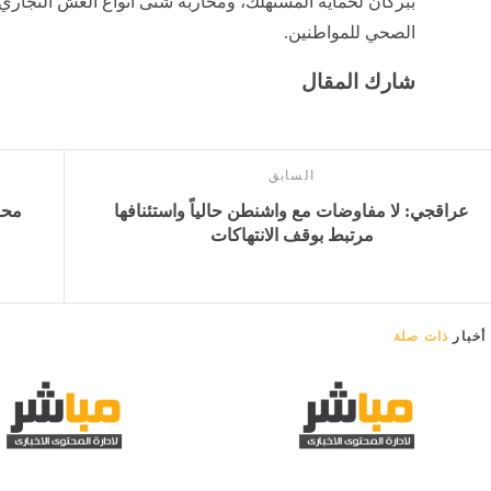
ببركان لحماية المستهلك، ومحاربة شتى أنواع الغش التجاري
الصحي للمواطنين.
شارك المقال
السابق
عراقجي: لا مفاوضات مع واشنطن حالياً واستئنافها
محا
مرتبط بوقف الانتهاكات
أخبار
ذات صلة