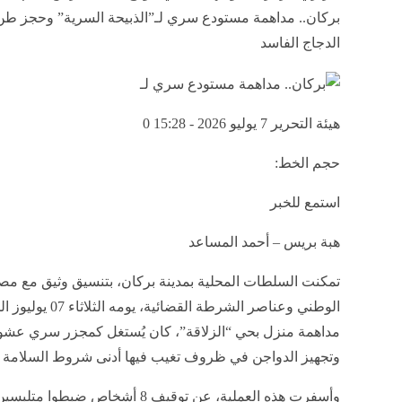
بركان.. مداهمة مستودع سري لـ”الذبيحة السرية” وحجز ط
الدجاج الفاسد ​
هيئة التحرير
7 يوليو 2026 - 15:28
0
حجم الخط:
استمع للخبر
هبة بريس – أحمد المساعد
​تمكنت السلطات المحلية بمدينة بركان، بتنسيق وثيق مع مصا
الوطني وعناصر الشرطة القضائية،
مداهمة منزل بحي “الزلاقة”، كان يُستغل كمجزر سري عشوا
وتجهيز الدواجن في ظروف تغيب فيها أدنى شروط السلامة 
​وأسفرت هذه العملية، عن توقيف 8 أشخاص ضبطو