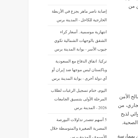
ن من
إصابة ناصر ماهر بجزع في الأربطة
الخارجية للكاحل - المدينة برس
‪انتهازية موسمية.. أسعار كراء
الشقق بالوجهات الشمالية تكوي
جيوب الأسر - بوابة المدينة برس
تركيا: اتفاق الدفاع مع السعودية
وباكستان ليس موجها ضد إيران أو
أي دولة أخرى - بوابة المدينة برس
اليوم، ختام تسجيل الرغبات لطلاب
لح الأمن
المرحلة الأولى بتنسيق الجامعات
 يومه الثلاثاء 07 يوليوز الجاري، من
2026 - المدينة برس
ئي لذبح
5 أسهم تتصدر تداولات البورصة
الصحية.
المصرية الصغيرة والمتوسطة خلال
ا متلبسين بممارسة
الأسبوع - المدينة برس