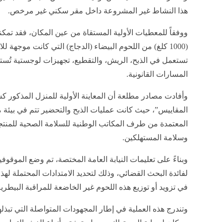
هذا النشاط غير المشروعة داخل مقر سكني غير مرخص.
ووفقاً للمعطيات الأولية المستقاة من عين المكان، فقد تم
(1000 كلغ) من اللحوم البيضاء (الدجاج) التي كانت موجهة ل
تستعمل في الذبح، الريش، والتقطيع، تجهيزات لوجستية تُستغ
المسارات القانونية.
​وأفادت مصادر مطلعة أن المعاينة الأولية للمنزل المذكور
المقاييس”، حيث كانت عمليات الذبح والتحضير تتم في بيئة 
المعتمدة من طرف المكاتب الوطنية للسلامة الصحية للمنتجا
وسلامة المستهلكين.
​وبناءً على تعليمات النيابة العامة المختصة، تم وضع الموقوفي
لفائدة البحث القضائي، وذلك لتحديد الامتدادات المحتملة ل
في تزويد أو توزيع هذه اللحوم غير الخاضعة للمراقبة البيطرية
​وتندرج هذه العملية في إطار المجهودات المتواصلة التي تبذله