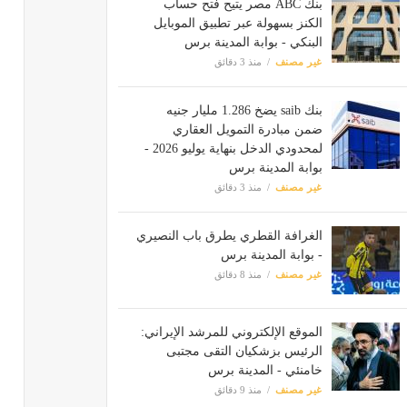
بنك ABC مصر يتيح فتح حساب
الكنز بسهولة عبر تطبيق الموبايل
البنكي - بوابة المدينة برس
غير مصنف
منذ 3 دقائق
بنك saib يضخ 1.286 مليار جنيه
ضمن مبادرة التمويل العقاري
لمحدودي الدخل بنهاية يوليو 2026 -
بوابة المدينة برس
غير مصنف
منذ 3 دقائق
الغرافة القطري يطرق باب النصيري
- بوابة المدينة برس
غير مصنف
منذ 8 دقائق
الموقع الإلكتروني للمرشد الإيراني:
الرئيس بزشكيان التقى مجتبى
خامنئي - المدينة برس
غير مصنف
منذ 9 دقائق