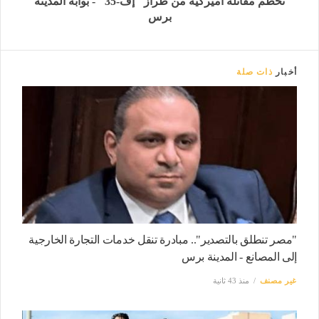
تحطم مقاتلة أميركية من طراز "إف-35" - بوابة المدينة
برس
أخبار
ذات صلة
"مصر تنطلق بالتصدير".. مبادرة تنقل خدمات التجارة الخارجية
إلى المصانع - المدينة برس
غير مصنف
منذ 43 ثانية