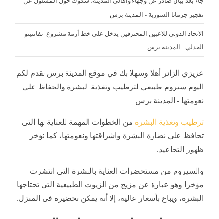
جاء بعد بيان صادر عن وجهاء وأهالي المدينة، شكوك حول المسئول عن
تفجير جرمانا السورية - المدينة برس
الاتحاد الدولي للاعبين المحترفين يدخل على خط أزمة مشروع انفانتينو
الجدلي - المدينة برس
عزيزي الزائر أهلا وسهلا بك في موقع المدينة برس نقدم لكم
اليوم سيروم طبيعي لترطيب وتغذية البشرة والحفاظ على
نعومتها - المدينة برس
ترطيب وتغذية البشرة
من الخطوات المهمة للعناية بها التى
تحافظ على نضارة البشرة واشراقتها ونعومتها، كما تؤخر
ظهور التجاعيد.
والسيروم من مستحضرات العناية بالبشرة التى انتشرت
مؤخرا وهو عبارة عن مزيج من الزيوت الطبيعية التى تحتاجها
البشرة، ويباع بأسعار عالية، إلا أنه يمكن تحضيره فى المنزل.