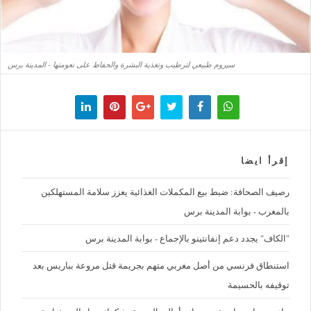
سيروم طبيعي لترطيب وتغذية البشرة والحفاظ على نعومتها - المدينة برس
إقرأ ايضا
رصيف الصحافة: ضبط بيع المكملات الغذائية يعزز سلامة المستهلكين
بالمغرب - بوابة المدينة برس
"الكاف" يجدد دعم إنفانتينو بالإجماع - بوابة المدينة برس
استنطاق فرنسي من أصل مغربي متهم بجريمة قتل مروعة بباريس بعد
توقيفه بالحسيمة