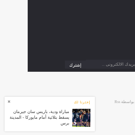
إخترنا لك
مباراة ودية، باريس سان جيرمان
يسقط بثلاثية أمام مايوركا - المدينة
برس