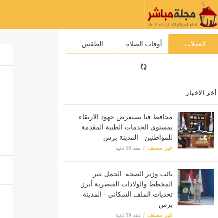
العملات
أوقات الصلاة
الطقس
أخر الاخبار
محافظ قنا يستعرض جهود الارتقاء
بمستوى الخدمات الطبية المقدمة
للمواطنين - المدينة برس
غير مصنف
منذ 59 ثانية
نائب وزير الصحة: الحمل غير
المخطط والولادات القيصرية أبرز
تحديات الملف السكاني - المدينة
برس
غير مصنف
منذ 59 ثانية