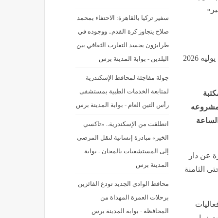
ير»
سفير تركيا بالقاهرة: الاحتفاء بمحمد
صلاح يتجاوز كرة القدم.. ووجوده في
طرابزون يجسد التقارب الثقافي بين
البلدين - بوابة المدينة برس
نشر في: الثلاثاء 7 يوليه 2026 - 2:54 م | آخر تحديث: الثلاثاء 7 يوليه 2026
جولة مفاجئة لمحافظ الإسكندرية
لمتابعة الخدمات الطبية بمستشفى
كتبة
رأس التين العام - بوابة المدينة برس
 يتناول مشروعه
الساعة
انطلقت من الإسكندرية.. «تاكسي
الخير» مبادرة إنسانية لنقل المرضى
إلى المستشفيات بالمجان - بوابة
ة عن دار
المدينة برس
تى الثامنة
محافظ الوادي الجديد تودع الفائزين
برحلات العمرة المهداة من
عاليات
المحافظة - بوابة المدينة برس
ت زوار