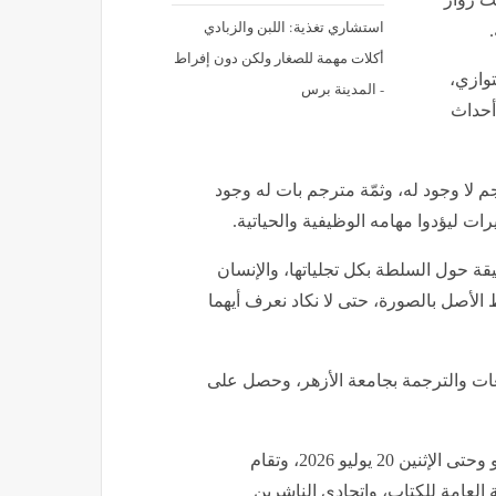
استشاري تغذية: اللبن والزبادي
أكلات مهمة للصغار ولكن دون إفراط
توازي،
- المدينة برس
أحداث
لا وجود له، وثمّة مترجم بات له وجود
ات ليؤدوا مهامه الوظيفية والحياتية.
قة حول السلطة بكل تجلياتها، والإنسان
ط الأصل بالصورة، حتى لا نكاد نعرف أيهما
غات والترجمة بجامعة الأزهر، وحصل على
جدير بالذكر أن المعرض مستمر في الفترة من الاثنين 6 يوليو وحتى الإثنين 20 يوليو 2026، وتقام
 العامة للكتاب، واتحادي الناشرين