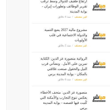
ارتفاع طفيف للدولار وسط ترقب
تقرير الوظائف وتطورات إيران -
بوابة المدينة
غير مصنف
منذ 4 دقائق
مشروع مالية 2027 يضع التنمية
والدولة الاجتماعية في قلب
الأولويات
غير مصنف
منذ 5 دقائق
الروائية منصورة عز الدين: الكتابة
تمرين على الأمل.. ونشأتي قرب
النيل والحقول صنعت علاقتي
بالمكان - بوابة المدينة برس
غير مصنف
منذ 6 دقائق
منصورة عز الدين: متحف الأخطاء
يعكس تنوع التجارب والأمكنة التي
كُتبت فيها قصصه - بوابة المدينة
برس