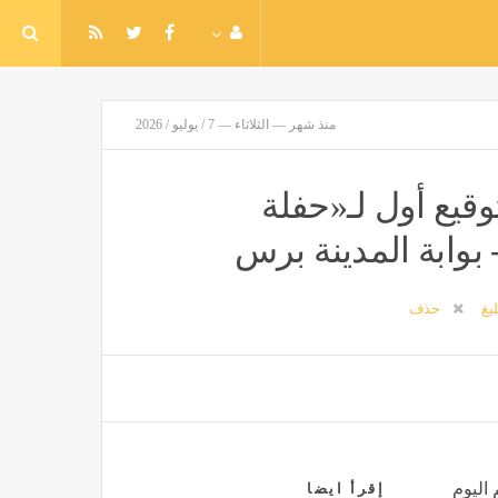
منذ شهر — الثلاثاء — 7 / يوليو / 2026
قيع أول لـ«حفلة
 بوابة المدينة برس
ليغ
حذف
 اليوم
إقرأ ايضا