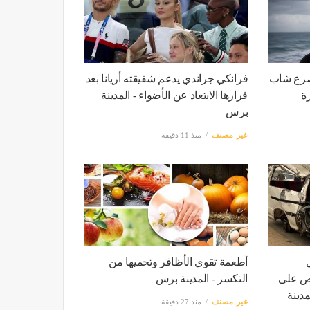
 مصرع شاب
فرانكي جراندي يدعم شقيقته أريانا بعد
ة
قرارها الابتعاد عن الأضواء - المدينة
برس
غير مصنف
منذ 11 دقيقة
أطعمة تقوي الأظافر وتحميها من
اص على
التكسر - المدينة برس
مدينة
غير مصنف
منذ 27 دقيقة