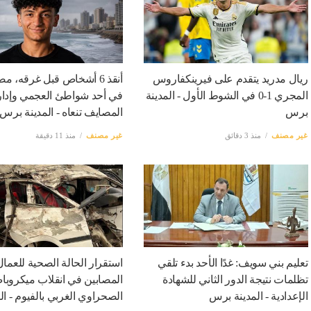
ريال مدريد يتقدم على فيرينكفاروس
أنقذ 6 أشخاص قبل غرقه،
المجري 1-0 في الشوط الأول - المدينة
في أحد شواطئ العجمي وإدار
برس
المصايف تنعاه - المدينة برس
غير مصنف
منذ 3 دقائق
غير مصنف
منذ 11 دقيقة
تعليم بني سويف: غدًا الأحد بدء تلقي
استقرار الحالة الصحية للعمال
تظلمات نتيجة الدور الثاني للشهادة
المصابين في انقلاب ميكروب
الإعدادية - المدينة برس
الصحراوي الغربي بالفيوم - ال