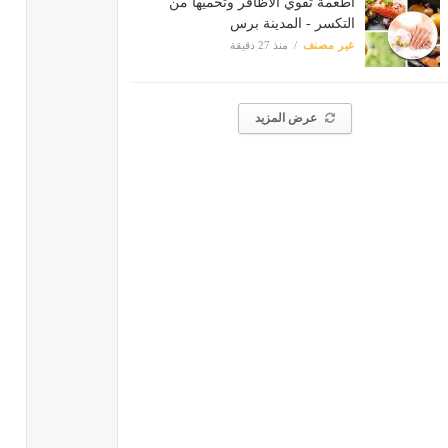
أطعمة تقوي الأظافر وتحميها من
التكسر - المدينة برس
غير مصنف
منذ 27 دقيقة
عرض المزيد