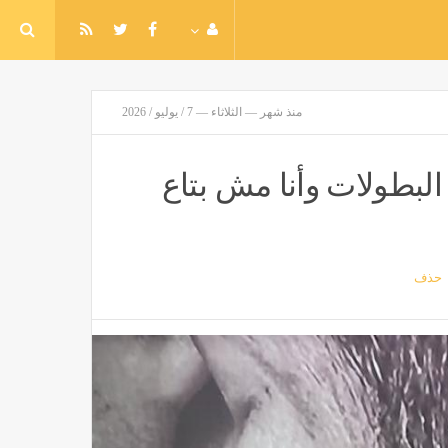
منذ شهر — الثلاثاء — 7 / يوليو / 2026
لبطولات وأنا مش بتاع
حذف