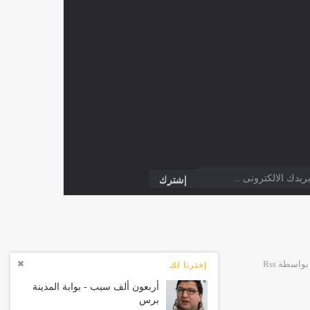
إخترنا لك
أربعون ألف سبب - بوابة المدينة
برس