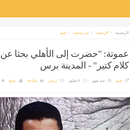
الرئيسية
الارشيف
غير مصنف
فيتو
عموتة: "حضرت إلى الأهلي بحثا عن ا
كلام كتير" - المدينة برس
فيتو
منذ شهر
0 تعليق
ارسل
طباعة
تبليغ