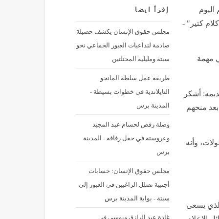
 اليوم
إقرأ ايضا
ام كتير" -
مجلس حقوق الإنسان يكشف حصيلة
صادمة لتداعيات العبور الجماعي نحو
سبتة ومليلية المحتلتين
ي مهمة
طريقة عمل سلطة المانجو
التايلاندية فى خطوات بسيطة -
يمه: أشكر
المدينة برس
بعد منحهم
وصلة رقص لحسام عبد المجيد
وعروسته في حفل زفافه - المدينة
لات، وأنه
برس
مجلس حقوق الإنسان: حسابات
أجنبية تضلل الراغبين في العبور إلى
سبتة - بوابة المدينة برس
الذي يسعى
غادة عبد الرازق وبوسي في
ئل الإعلام.