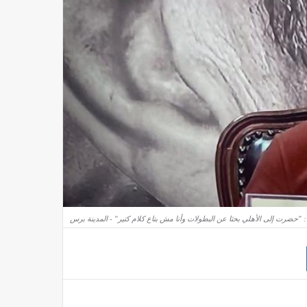
 "حضرت إلى الأهلي بحثا عن البطولات وأنا مش بتاع كلام كتير" - المدينة برس