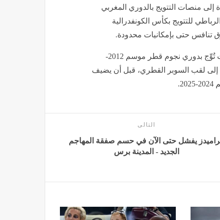
 إلى منصات التتويج بالدوري المغربي
الفتح الرباطي للتتويج بكأس الكونفدرالية
ق تنافس حتى بإمكانيات محدودة.
في الخليج، ترك عموتة بصمة واضحة مع السد القطري، حيث تُوِّج بدوري نجوم قطر موسم 2012-
ر قطر مرتين متتاليتين 2014 و2015، إضافة إلى لقب السوبر القطري، قبل أن يضيف
2.
التالى
راميدز يفشل حتى الآن في حسم صفقة المهاجم
الجديد - المدينة برس