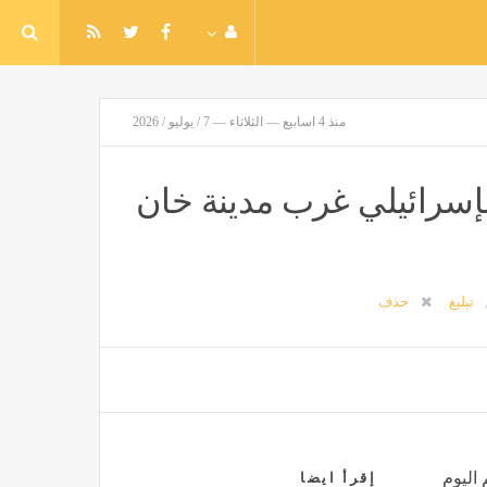
منذ 4 اسابيع — الثلاثاء — 7 / يوليو / 2026
إسرائيلي غرب مدينة خان
تبليغ
حذف
 اليوم
إقرأ ايضا