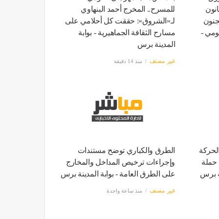
نون
للمسرح.. المخرج أحمد البنهاوي
جنون
لـ«الشروق»: حققت كل أحلامي على
ومي -
مسارح الثقافة الجماهيرية - بوابة
المدينة برس
غير مصنف
منذ 14 دقيقة
الحركة
الطرق والكباري توضح مستندات
 حملة
وإجراءات ترخيص المداخل والمخارج
نة برس
على الطرق العامة - بوابة المدينة برس
غير مصنف
منذ ساعة واحدة