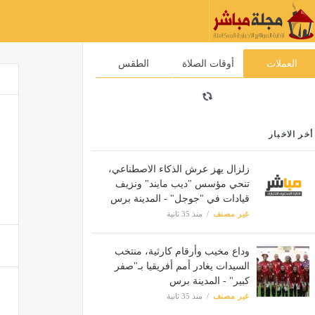
العملات
أوقات الصلاة
الطقس
أخر الاخبار
زلزال يهز عرش الذكاء الاصطناعي،
تنحي مؤسس "ديب مايند" ونزيف
قيادات في "جوجل" - المدينة برس
غير مصنف
منذ 35 ثانية
وداع مخيب وأرقام كارثية، منتخب
السيدات يغادر أمم أفريقيا بـ"صفر
كبير" - المدينة برس
غير مصنف
منذ 35 ثانية