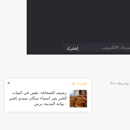
إخترنا لك
رصيف الصحافة: نقص في كميات
الخبز يثير استياء سكان سيدي إفني
- بوابة المدينة برس