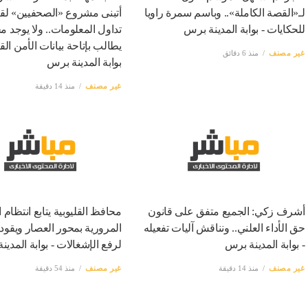
لـ«القصة الكاملة».. وباسم سمرة راويا
أتبنى مشروع «الصحفيين» لقا
للحكايات - بوابة المدينة برس
تداول المعلومات.. ولا يوجد م
يطالب بإتاحة بيانات الأمن الق
غير مصنف
منذ 6 دقائق
بوابة المدينة برس
غير مصنف
منذ 14 دقيقة
أشرف زكي: الجميع متفق على قانون
محافظ القليوبية يتابع انتظام 
حق الأداء العلني.. ونناقش آليات تفعيله
المرورية بمحور العصار ويقود
- بوابة المدينة برس
لرفع الإشغالات - بوابة المدي
غير مصنف
منذ 14 دقيقة
غير مصنف
منذ 54 دقيقة