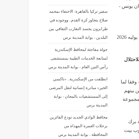
ن يونس -
سفير تركيا بالقاهرة: الاحتفاء بمحمد
صلاح يتجاوز كرة القدم.. ووجوده في
طرابزون يجسد التقارب الثقافي بين
البلدين - بوابة المدينة برس
نشر في: الثلاثاء 7 يوليه 2026 - 1:46 م | آخر تحديث: الثلاثاء 7 يوليه 2026
جولة مفاجئة لمحافظ الإسكندرية
لمتابعة الخدمات الطبية بمستشفى
احتلال
رأس التين العام - بوابة المدينة برس
انطلقت من الإسكندرية.. «تاكسي
فقا لما
الخير» مبادرة إنسانية لنقل المرضى
ن بينهم
إلى المستشفيات بالمجان - بوابة
مجموعة
المدينة برس
محافظ الوادي الجديد تودع الفائزين
 برك
برحلات العمرة المهداة من
وب بيت
المحافظة - بوابة المدينة برس