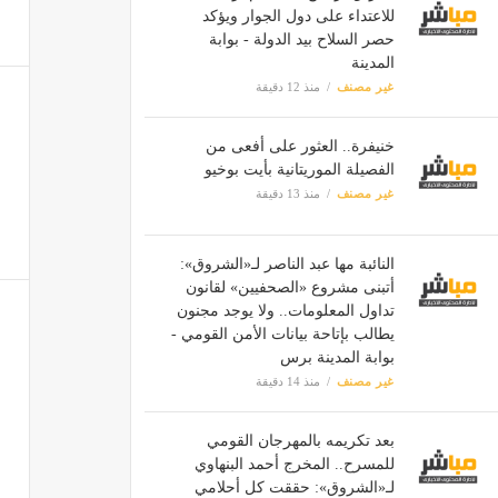
للاعتداء على دول الجوار ويؤكد
حصر السلاح بيد الدولة - بوابة
المدينة
غير مصنف
منذ 12 دقيقة
خنيفرة.. العثور على أفعى من
الفصيلة الموريتانية بأيت بوخيو
غير مصنف
منذ 13 دقيقة
النائبة مها عبد الناصر لـ«الشروق»:
أتبنى مشروع «الصحفيين» لقانون
تداول المعلومات.. ولا يوجد مجنون
يطالب بإتاحة بيانات الأمن القومي -
بوابة المدينة برس
غير مصنف
منذ 14 دقيقة
بعد تكريمه بالمهرجان القومي
للمسرح.. المخرج أحمد البنهاوي
لـ«الشروق»: حققت كل أحلامي