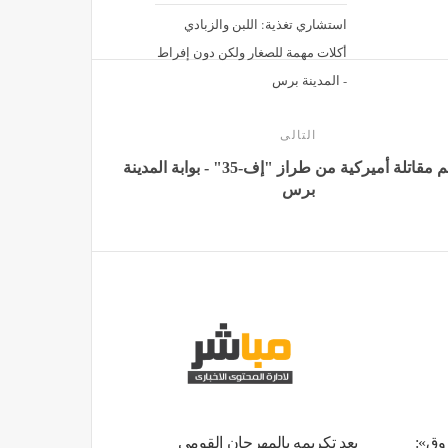
استشاري تغذية: اللبن والزبادي
أكلات مهمة للصغار ولكن دون إفراط
- المدينة برس
التالى
تحطم مقاتلة أميركية من طراز "إف-35" - بوابة المدينة
برس
روق»:
بعد تكريمه بالمهرجان القومي