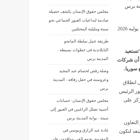
ينة برس
مجلس حقوق الإنسان يكشف حصيلة
صادمة لتداعيات العبور الجماعي نحو
سبتة ومليلية المحتلتين
نشر في: الثلاثاء 7 يوليه 2026 - 1:45 م | آخر تحديث: الثلاثاء 7 يوليه 2026
طريقة عمل سلطة المانجو
التايلاندية فى خطوات بسيطة -
"تستعيد
المدينة برس
 أن شركات
 سوريا.
وصلة رقص لحسام عبد المجيد
وعروسته في حفل زفافه - المدينة
ل انطلاق
برس
ر الرئيس
ركز على
مجلس حقوق الإنسان: حسابات
أجنبية تضلل الراغبين في العبور إلى
سبتة - بوابة المدينة برس
التعاون
غادة عبد الرازق وبوسي في
ستعد لتكون
المقدمة، نجوم الفن يتوافدون على