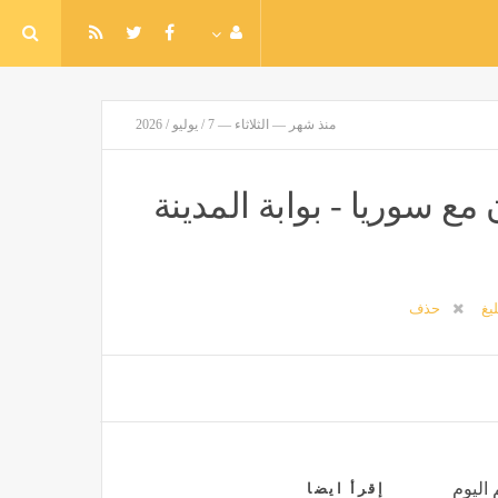
منذ شهر — الثلاثاء — 7 / يوليو / 2026
ع سوريا - بوابة المدينة
ليغ
حذف
 اليوم
إقرأ ايضا