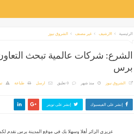
الرئيسية
الارشيف
غير مصنف
الشروق نيوز
الشرع: شركات عالمية تبحث التعاون م
برس
الشروق نيوز
منذ شهر
0 تعليق
ارسل
طباعة
تب
إنشر على الفيسبوك
إنشر على تويتر
عزيزي الزائر أهلا وسهلا بك في موقع المدينة برس نقدم لكم