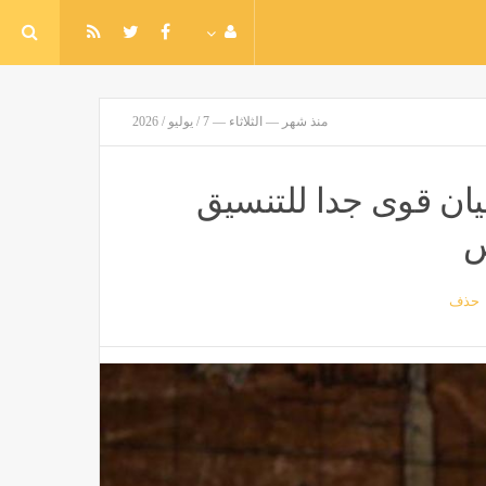
منذ شهر — الثلاثاء — 7 / يوليو / 2026
يان قوى جدا للتنسيق
س
حذف