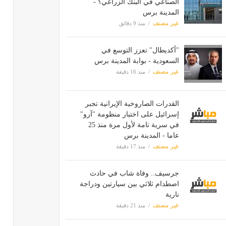
الصناعي في البنك الزراعي؟ -
المدينة برس
غير مصنف
منذ 9 دقائق
"أكديطال" تعزز التوسع في
السعودية - بوابة المدينة برس
غير مصنف
منذ 16 دقيقة
القدرات الصاروخية الإيرانية تجبر
إسرائيل على اختبار منظومة "آرو"
في سرية تامة لأول مرة منذ 25
عاما - المدينة برس
غير مصنف
منذ 17 دقيقة
جرسيف.. وفاة شاب في حادث
اصطدام ثلاثي بين سيارتين ودراجة
نارية
غير مصنف
منذ 21 دقيقة