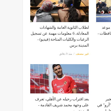
 موعد
لطلاب الثانوية العامة والشهادات
افظات -
المعادلة، 6 معلومات مهمة عن تسجيل
الرغبات والكليات المتاحة (فيديو) -
المدينة برس
غير مصنف
منذ 9 دقائق
جبر
بعد اقتراب رحيله عن الأهلي، تعرف
"آرو" في
على وجهة محمد شريف القادمة -
ة لأول مرة منذ 25 عاما -
المدينة برس