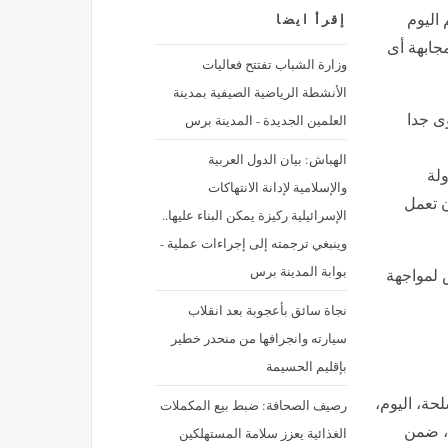
 اليوم
إقرأ ايضا
جابهة أى
وزارة الشباب تفتتح فعاليات
الأنشطة الرياضية الصيفية بمدينة
العلمين الجديدة - المدينة برس
وى جدا
الهباش: بيان الدول العربية
ولة
والإسلامية لإدانة الانتهاكات
ن تعمل
الإسرائيلية ركيزة يمكن البناء عليها..
وينبغي ترجمته إلى إجراءات عملية -
بوابة المدينة برس
 لمواجهة
نجاة سائق بأعجوبة بعد انقلاب
سيارته وانجرافها من منحدر خطير
بإقليم الحسيمة
حة، اليوم،
رصيف الصحافة: ضبط بيع المكملات
ث، ضمن
الغذائية يعزز سلامة المستهلكين