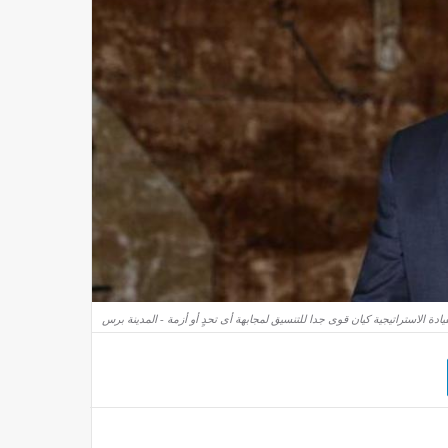
دة الاستراتيجية كيان قوى جدا للتنسيق لمجابهة أى تحدٍ أو أزمة - المدينة برس