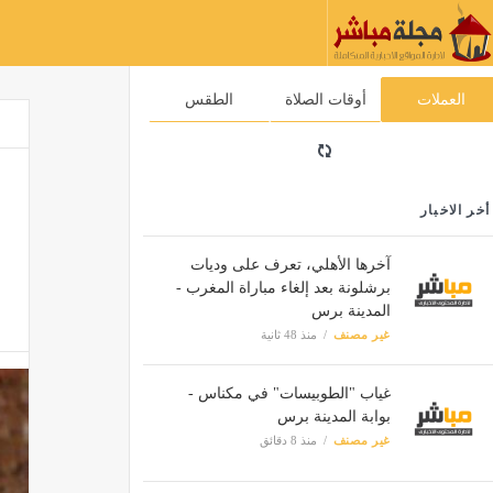
العملات
أوقات الصلاة
الطقس
أخر الاخبار
آخرها الأهلي، تعرف على وديات
برشلونة بعد إلغاء مباراة المغرب -
المدينة برس
غير مصنف
منذ 48 ثانية
غياب "الطوبيسات" في مكناس -
بوابة المدينة برس
غير مصنف
منذ 8 دقائق