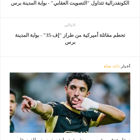
الكونفدرالية تتداول "التصويت العقابي" - بوابة المدينة برس
التالى
تحطم مقاتلة أميركية من طراز "إف-35" - بوابة المدينة
برس
أخبار
ذات صلة
سجل هدفين، عمر مرموش يقود مانشستر سيتي للفوز على