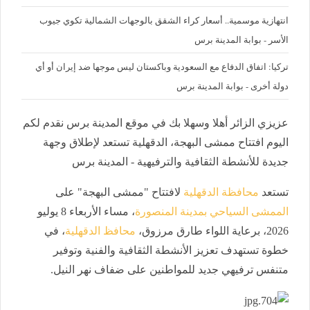
‪انتهازية موسمية.. أسعار كراء الشقق بالوجهات الشمالية تكوي جيوب
الأسر - بوابة المدينة برس
تركيا: اتفاق الدفاع مع السعودية وباكستان ليس موجها ضد إيران أو أي
دولة أخرى - بوابة المدينة برس
عزيزي الزائر أهلا وسهلا بك في موقع المدينة برس نقدم لكم
اليوم افتتاح ممشى البهجة، الدقهلية تستعد لإطلاق وجهة
جديدة للأنشطة الثقافية والترفيهية - المدينة برس
تستعد
محافظة الدقهلية
لافتتاح "ممشى البهجة" على
الممشى السياحي بمدينة المنصورة
، مساء الأربعاء 8 يوليو
2026، برعاية اللواء طارق مرزوق،
محافظ الدقهلية
، في
خطوة تستهدف تعزيز الأنشطة الثقافية والفنية وتوفير
متنفس ترفيهي جديد للمواطنين على ضفاف نهر النيل.