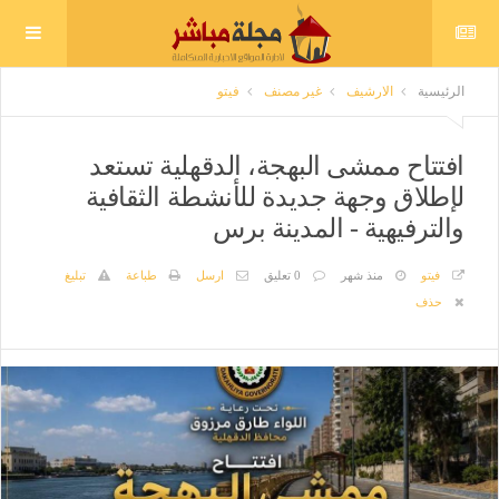
الرئيسية
الارشيف
غير مصنف
فيتو
افتتاح ممشى البهجة، الدقهلية تستعد
لإطلاق وجهة جديدة للأنشطة الثقافية
والترفيهية - المدينة برس
فيتو
منذ شهر
0 تعليق
ارسل
طباعة
تبليغ
حذف