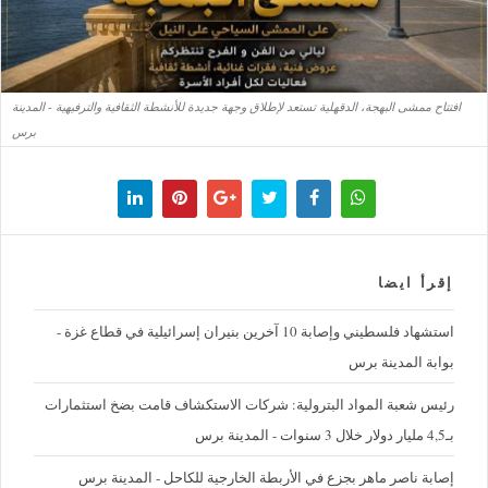
افتتاح ممشى البهجة، الدقهلية تستعد لإطلاق وجهة جديدة للأنشطة الثقافية والترفيهية - المدينة
برس
إقرأ ايضا
استشهاد فلسطيني وإصابة 10 آخرين بنيران إسرائيلية في قطاع غزة -
بوابة المدينة برس
رئيس شعبة المواد البترولية: شركات الاستكشاف قامت بضخ استثمارات
بـ4,5 مليار دولار خلال 3 سنوات - المدينة برس
إصابة ناصر ماهر بجزع في الأربطة الخارجية للكاحل - المدينة برس