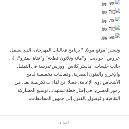
وتنشر "موقع مولانا " برنامج فعاليات المهرجان، الذي يشمل
عروض "حواديت" و"مائة وثلاثون قطعة" و"فتاة المترو"، إلى
جانب جلسات "ماستر كلاس" وورش تدريبية في التمثيل
والإخراج والفنون البصرية، وفعاليات مخصصة لدمج
الأشخاص ذوي الإعاقة، فضلا عن لقاءات تكريمية لعدد من
رموز المسرح، في إطار خطة تستهدف توسيع المشاركة
الثقافية والوصول بالفنون إلى جمهور المحافظات.
السابق