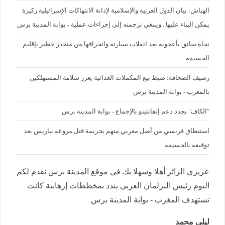
الهباش: بيان الدول العربية والإسلامية لإدانة الانتهاكات الإسرائيلية ركيزة
يمكن البناء عليها.. وينبغي ترجمته إلى إجراءات عملية - بوابة المدينة برس
نجاة سائق بأعجوبة بعد انقلاب سيارته وانجرافها من منحدر خطير بإقليم
الحسيمة
رصيف الصحافة: ضبط بيع المكملات الغذائية يعزز سلامة المستهلكين
بالمغرب - بوابة المدينة برس
"الكاف" يجدد دعم إنفانتينو بالإجماع - بوابة المدينة برس
استنطاق فرنسي من أصل مغربي متهم بجريمة قتل مروعة بباريس بعد
توقيفه بالحسيمة
عزيزي الزائر أهلا وسهلا بك في موقع المدينة برس نقدم لكم
اليوم رئيس البرلمان العربي يندد بمخططات إرهابية كانت
تستهدف المغرب - بوابة المدينة برس
ليلى محمد