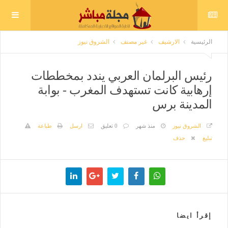
الرئيسية
الارشيف
غير مصنف
الشروق نيوز
رئيس البرلمان العربي يندد بمخططات
إرهابية كانت تستهدف المغرب - بوابة
المدينة برس
الشروق نيوز
منذ شهر
0 تعليق
ارسل
طباعة
تبليغ
حذف
إقرأ ايضا