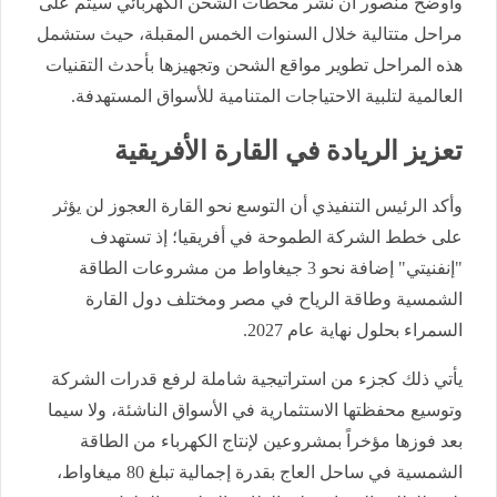
وأوضح منصور أن نشر محطات الشحن الكهربائي سيتم على
مراحل متتالية خلال السنوات الخمس المقبلة، حيث ستشمل
هذه المراحل تطوير مواقع الشحن وتجهيزها بأحدث التقنيات
العالمية لتلبية الاحتياجات المتنامية للأسواق المستهدفة.
تعزيز الريادة في القارة الأفريقية
وأكد الرئيس التنفيذي أن التوسع نحو القارة العجوز لن يؤثر
على خطط الشركة الطموحة في أفريقيا؛ إذ تستهدف
"إنفنيتي" إضافة نحو 3 جيغاواط من مشروعات الطاقة
الشمسية وطاقة الرياح في مصر ومختلف دول القارة
السمراء بحلول نهاية عام 2027.
يأتي ذلك كجزء من استراتيجية شاملة لرفع قدرات الشركة
وتوسيع محفظتها الاستثمارية في الأسواق الناشئة، ولا سيما
بعد فوزها مؤخراً بمشروعين لإنتاج الكهرباء من الطاقة
الشمسية في ساحل العاج بقدرة إجمالية تبلغ 80 ميغاواط،