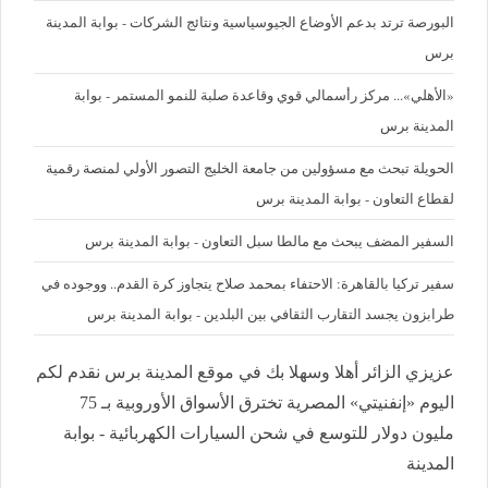
البورصة ترتد بدعم الأوضاع الجيوسياسية ونتائج الشركات - بوابة المدينة
برس
«الأهلي»... مركز رأسمالي قوي وقاعدة صلبة للنمو المستمر - بوابة
المدينة برس
الحويلة تبحث مع مسؤولين من جامعة الخليج التصور الأولي لمنصة رقمية
لقطاع التعاون - بوابة المدينة برس
السفير المضف يبحث مع مالطا سبل التعاون - بوابة المدينة برس
سفير تركيا بالقاهرة: الاحتفاء بمحمد صلاح يتجاوز كرة القدم.. ووجوده في
طرابزون يجسد التقارب الثقافي بين البلدين - بوابة المدينة برس
عزيزي الزائر أهلا وسهلا بك في موقع المدينة برس نقدم لكم
اليوم «إنفنيتي» المصرية تخترق الأسواق الأوروبية بـ 75
مليون دولار للتوسع في شحن السيارات الكهربائية - بوابة
المدينة