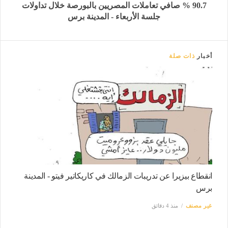
90.7 % صافي تعاملات المصريين بالبورصة خلال تداولات
جلسة الأربعاء - المدينة برس
أخبار
ذات صلة
انقطاع بيزيرا عن تدريبات الزمالك في كاريكاتير فيتو - المدينة
برس
غير مصنف
منذ 4 دقائق