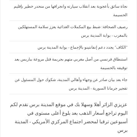
نجاة سائق بأعجوبة بعد انقلاب سيارته وانجرافها من منحدر خطير بإقليم
الحسيمة
رصيف الصحافة: ضبط بيع المكملات الغذائية يعزز سلامة المستهلكين
بالمغرب - بوابة المدينة برس
"الكاف" يجدد دعم إنفانتينو بالإجماع - بوابة المدينة برس
استنطاق فرنسي من أصل مغربي متهم بجريمة قتل مروعة بباريس بعد
توقيفه بالحسيمة
جاء بعد بيان صادر عن وجهاء وأهالي المدينة، شكوك حول المسئول عن
تفجير جرمانا السورية - المدينة برس
عزيزي الزائر أهلا وسهلا بك في موقع المدينة برس نقدم لكم
اليوم تراجع أسعار الذهب بعد بلوغ أعلى مستوى في
أسبوعين ترقبا لمحضر اجتماع المركزي الأمريكي - المدينة
برس